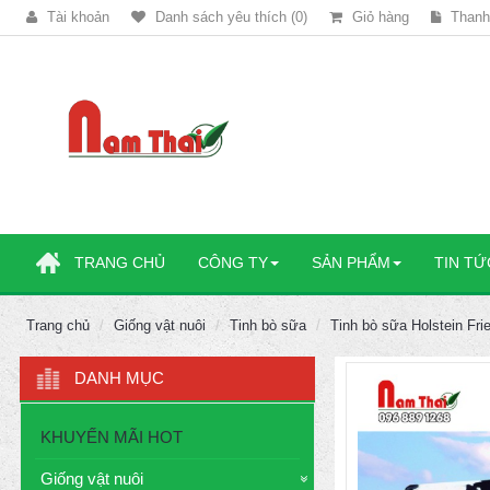
Tài khoản
Danh sách yêu thích (0)
Giỏ hàng
Thanh
TRANG CHỦ
CÔNG TY
SẢN PHẨM
TIN TỨ
Trang chủ
Giống vật nuôi
Tinh bò sữa
Tinh bò sữa Holstein Fri
DANH MỤC
KHUYẾN MÃI HOT
Giống vật nuôi