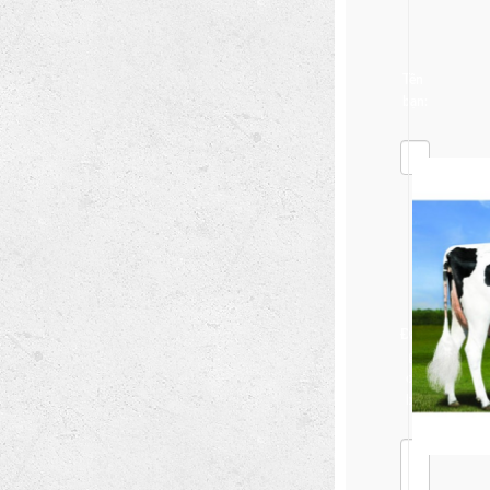
Tên 
bạn:
Đánh 
giá 
của 
bạn: