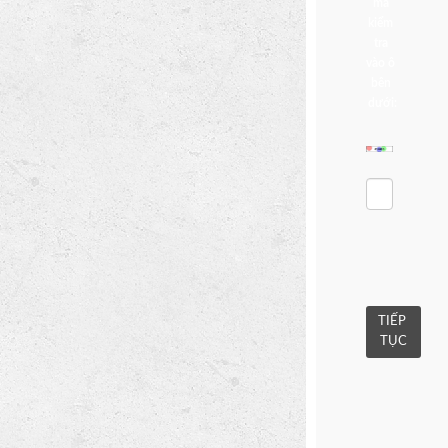
mã 
kiểm 
tra 
vào ô 
bên 
dưới:
TIẾP 
TỤC