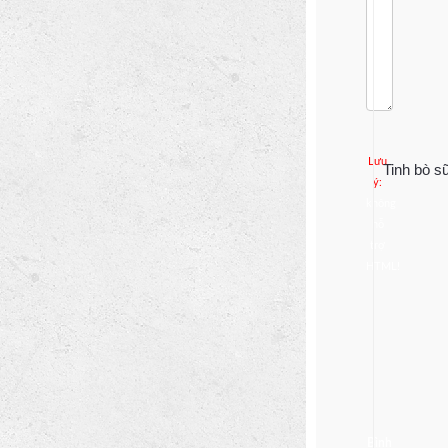
Lưu 
Tinh bò 
ý:
không 
hỗ 
trợ 
HTML!
Bình 