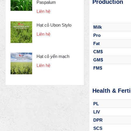
Production
Paspalum
Liên hệ
Hạt cỏ Ubon Stylo
Milk
Liên hệ
Pro
Fat
CM$
Hạt cỏ yến mạch
GM$
Liên hệ
FM$
Health & Ferti
PL
LIV
DPR
SCS