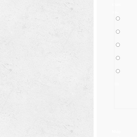
chọn:
Xấu
Tốt
Nhập 