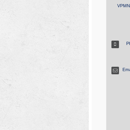
  VPMN:
P
Emai