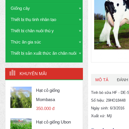
Giống cây
Thiết bị thụ tinh nhân tạo
Thiết bị chăn nuôi thú y
Thức ăn gia súc
Thiết bị sản xuất thức ăn chăn nuôi
KHUYẾN MÃI
MÔ TẢ
ĐÁNH 
Hạt cỏ giống
Tinh bò sữa HF - DE
Mombasa
Số hiệu: 29HO18448
Ngày sinh: 6/3/2016
350.000 đ
Xuất xứ: Mỹ
Hạt cỏ giống Ubon