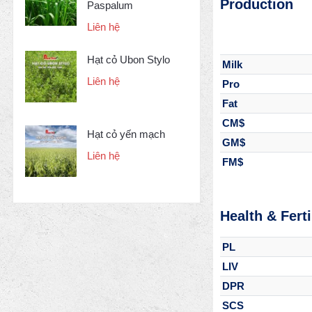
Production
Paspalum
Liên hệ
Hạt cỏ Ubon Stylo
Milk
Liên hệ
Pro
Fat
CM$
Hạt cỏ yến mạch
GM$
Liên hệ
FM$
Health & Ferti
PL
LIV
DPR
SCS