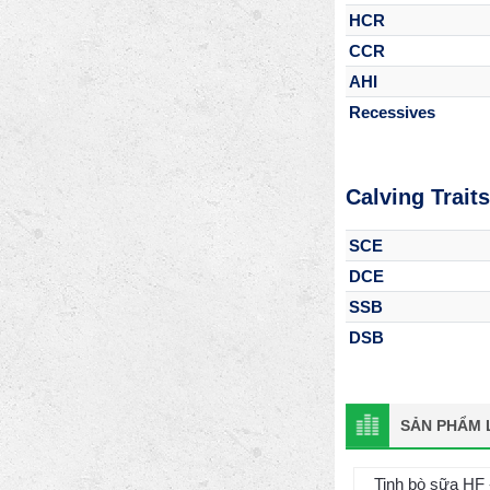
HCR
CCR
AHI
Recessives
Calving Traits
SCE
DCE
SSB
DSB
SẢN PHẨM L
Tinh bò sữa HF