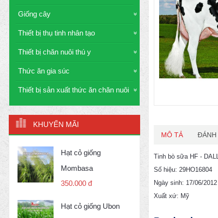
Giống cây
Thiết bị thụ tinh nhân tạo
Thiết bị chăn nuôi thú y
Thức ăn gia súc
Thiết bị sản xuất thức ăn chăn nuôi
KHUYẾN MÃI
MÔ TẢ
ĐÁNH 
Hạt cỏ giống
Tinh bò sữa HF - D
Mombasa
Số hiệu: 29HO16804
Ngày sinh: 17/06/2012
350.000 đ
Xuất xứ: Mỹ
Hạt cỏ giống Ubon