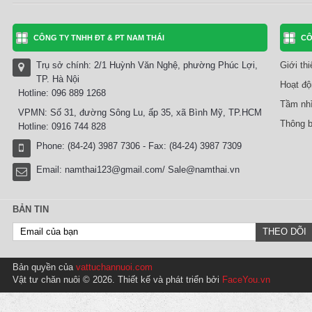
CÔNG TY TNHH ĐT & PT NAM THÁI
CÔ
Trụ sở chính: 2/1 Huỳnh Văn Nghệ, phường Phúc Lợi,
Giới th
TP. Hà Nội
Hoạt độ
Hotline: 096 889 1268
Tầm nhì
VPMN: Số 31, đường Sông Lu, ấp 35, xã Bình Mỹ, TP.HCM
Thông b
Hotline: 0916 744 828
Phone: (84-24) 3987 7306 - Fax: (84-24) 3987 7309
Email:
namthai123@gmail.com/ Sale@namthai.vn
BẢN TIN
Bản quyền của
vattuchannuoi.com
Vật tư chăn nuôi © 2026. Thiết kế và phát triển bởi
FaceYou.vn