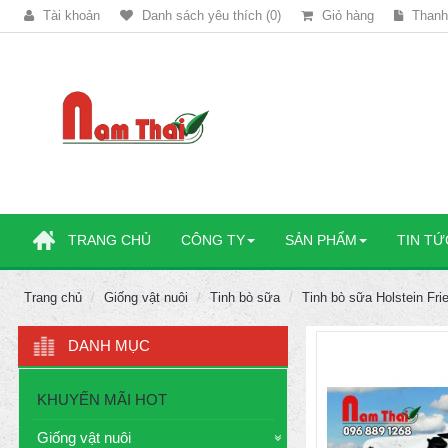
Tài khoản
Danh sách yêu thích (0)
Giỏ hàng
Thanh
TRANG CHỦ
CÔNG TY
SẢN PHẨM
TIN TỨ
Trang chủ
Giống vật nuôi
Tinh bò sữa
Tinh bò sữa Holstein Fri
DANH MỤC
KHUYẾN MÃI HOT
Giống vật nuôi