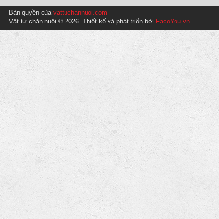
Bản quyền của
vattuchannuoi.com
Vật tư chăn nuôi © 2026. Thiết kế và phát triển bởi
FaceYou.vn