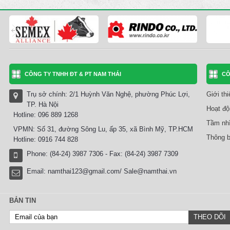
CÔNG TY TNHH ĐT & PT NAM THÁI
CÔ
Trụ sở chính: 2/1 Huỳnh Văn Nghệ, phường Phúc Lợi,
Giới th
TP. Hà Nội
Hoạt độ
Hotline: 096 889 1268
Tầm nhì
VPMN: Số 31, đường Sông Lu, ấp 35, xã Bình Mỹ, TP.HCM
Thông b
Hotline: 0916 744 828
Phone: (84-24) 3987 7306 - Fax: (84-24) 3987 7309
Email:
namthai123@gmail.com/ Sale@namthai.vn
BẢN TIN