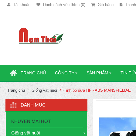
Tài khoản
Danh sách yêu thích (0)
Giỏ hàng
Thanh
TRANG CHỦ
CÔNG TY
SẢN PHẨM
TIN TỨ
Trang chủ
Giống vật nuôi
Tinh bò sữa HF - ABS MANSFIELD-ET
DANH MỤC
KHUYẾN MÃI HOT
Giống vật nuôi