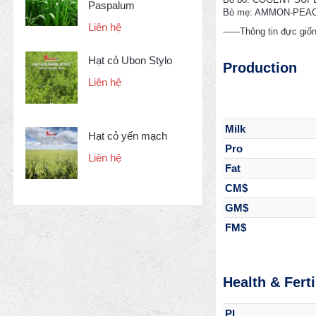
Paspalum
Bò mẹ: AMMON-PEA
Liên hệ
------Thông tin đực giố
Hạt cỏ Ubon Stylo
Production
Liên hệ
Milk
Hạt cỏ yến mạch
Pro
Liên hệ
Fat
CM$
GM$
FM$
Health & Ferti
PL