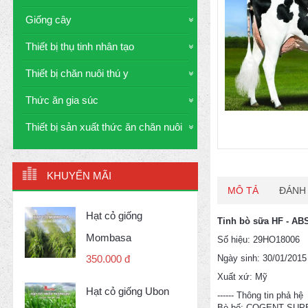
Giống cây
Thiết bị thụ tinh nhân tạo
Thiết bị chăn nuôi thú y
Thức ăn gia súc
Thiết bị sản xuất thức ăn chăn nuôi
KHUYẾN MÃI
MÔ TẢ
ĐÁNH 
Hạt cỏ giống
Tinh bò sữa HF - A
Mombasa
Số hiệu: 29HO18006
Ngày sinh: 30/01/2015
350.000 đ
Xuất xứ: Mỹ
Hạt cỏ giống Ubon
------ Thông tin phả hệ
Bò bố: COGENT SU