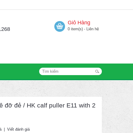
Giỏ Hàng
1268
0 item(s) - Liên hệ
 đỡ đẻ / HK calf puller E11 with 2
á
|
Viết đánh giá