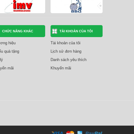
CHỨC NĂNG KHÁC
TÀI KHOẢN CỦA TÔI
ơng hiệu
Tài khoản của tôi
ếu quà tặng
Lịch sử đơn hàng
lý
Danh sách yêu thích
yến mãi
Khuyến mãi