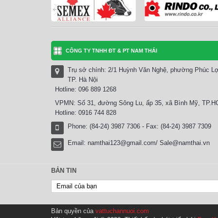
CÔNG TY TNHH ĐT & PT NAM THÁI
Trụ sở chính: 2/1 Huỳnh Văn Nghệ, phường Phúc Lợ
TP. Hà Nội
Hotline: 096 889 1268
VPMN: Số 31, đường Sông Lu, ấp 35, xã Bình Mỹ, TP.
Hotline: 0916 744 828
Phone: (84-24) 3987 7306 - Fax: (84-24) 3987 7309
Email:
namthai123@gmail.com/ Sale@namthai.vn
BẢN TIN
Bản quyền của
vattuchannuoi.com