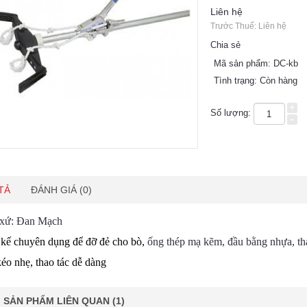
Liên hệ
Trước Thuế: Liên hệ
Chia sẻ
Mã sản phẩm:
DC-kb
Tình trạng:
Còn hàng
+
Số lượng:
-
TẢ
ĐÁNH GIÁ (0)
 xứ: Đan Mạch
 kế chuyên dụng để đỡ đẻ cho bò,
ống thép mạ kẽm, đầu bằng nhựa, th
éo nhẹ, thao tác dễ dàng
SẢN PHẨM LIÊN QUAN (1)