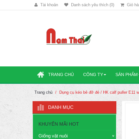
Tài khoản
Danh sách yêu thích (0)
Giỏ hà
TRANG CHỦ
CÔNG TY
SẢN PHẨM
Trang chủ
Dụng cụ kéo bê đỡ đẻ / HK calf puller E11 w
DANH MỤC
KHUYẾN MÃI HOT
Giống vật nuôi