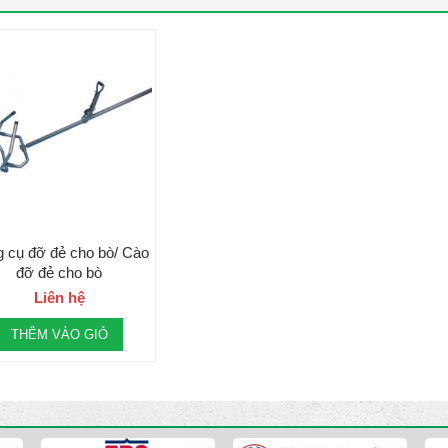
 cụ đỡ đẻ cho bò/ Cào
đỡ đẻ cho bò
Liên hệ
THÊM VÀO GIỎ