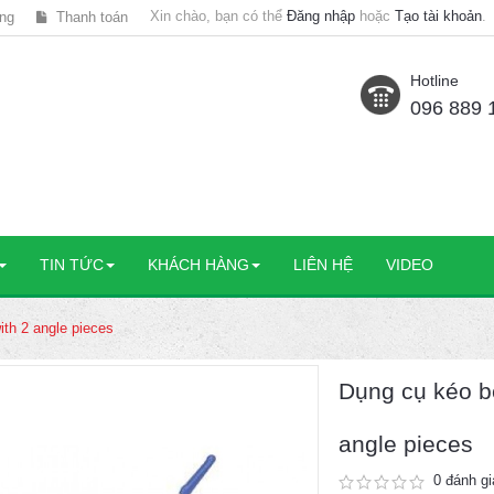
Xin chào, bạn có thể
Đăng nhập
hoặc
Tạo tài khoản
.
ng
Thanh toán
Hotline
096 889 
TIN TỨC
KHÁCH HÀNG
LIÊN HỆ
VIDEO
ith 2 angle pieces
Dụng cụ kéo bê
angle pieces
0 đánh gi