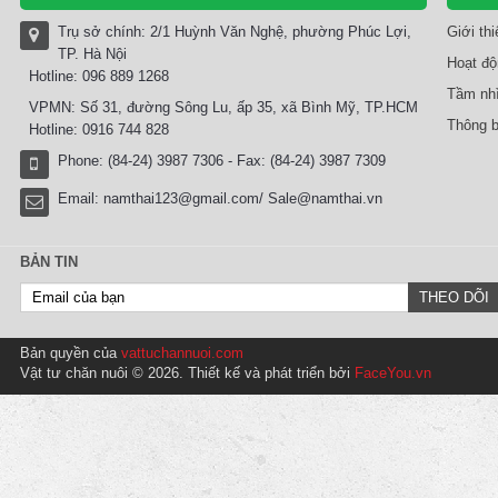
Trụ sở chính: 2/1 Huỳnh Văn Nghệ, phường Phúc Lợi,
Giới th
TP. Hà Nội
Hoạt độ
Hotline: 096 889 1268
Tầm nhì
VPMN: Số 31, đường Sông Lu, ấp 35, xã Bình Mỹ, TP.HCM
Thông b
Hotline: 0916 744 828
Phone: (84-24) 3987 7306 - Fax: (84-24) 3987 7309
Email:
namthai123@gmail.com/ Sale@namthai.vn
BẢN TIN
Bản quyền của
vattuchannuoi.com
Vật tư chăn nuôi © 2026. Thiết kế và phát triển bởi
FaceYou.vn