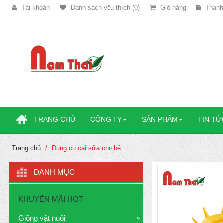
Tài khoản
Danh sách yêu thích (0)
Giỏ hàng
Thanh
TRANG CHỦ
CÔNG TY
SẢN PHẨM
TIN TỨ
Trang chủ
Dụng cụ cai sữa cho bê
DANH MỤC
KHUYẾN MÃI HOT
Giống vật nuôi