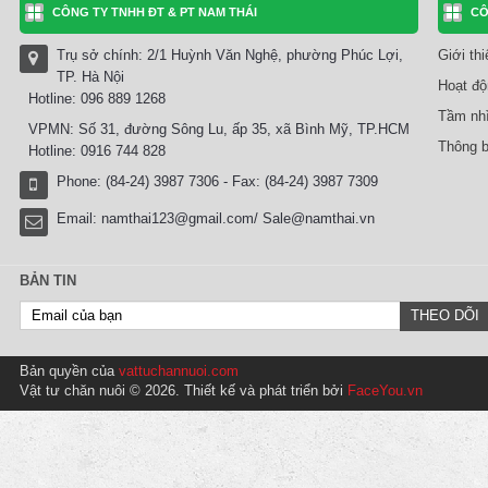
CÔNG TY TNHH ĐT & PT NAM THÁI
CÔ
Trụ sở chính: 2/1 Huỳnh Văn Nghệ, phường Phúc Lợi,
Giới th
TP. Hà Nội
Hoạt độ
Hotline: 096 889 1268
Tầm nhì
VPMN: Số 31, đường Sông Lu, ấp 35, xã Bình Mỹ, TP.HCM
Thông b
Hotline: 0916 744 828
Phone: (84-24) 3987 7306 - Fax: (84-24) 3987 7309
Email:
namthai123@gmail.com/ Sale@namthai.vn
BẢN TIN
Bản quyền của
vattuchannuoi.com
Vật tư chăn nuôi © 2026. Thiết kế và phát triển bởi
FaceYou.vn