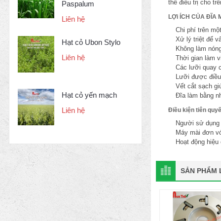
thể điều trị cho tr
Paspalum
LỢi ÍCH CỦA ĐĨA 
Liên hệ
Chi phí trên một
Xử lý triệt để 
Hạt cỏ Ubon Stylo
Không làm nón
Liên hệ
Thời gian làm v
Các lưỡi quay c
Lưỡi được điều
Vết cắt sạch g
Hạt cỏ yến mạch
Đĩa làm bằng n
Liên hệ
Điều kiện tiên quy
Người sử dụng p
Máy mài đơn vớ
Hoạt động hiệu
SẢN PHẨM L