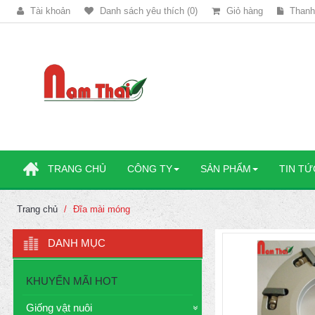
Tài khoản
Danh sách yêu thích (0)
Giỏ hàng
Thanh
TRANG CHỦ
CÔNG TY
SẢN PHẨM
TIN TỨ
Trang chủ
Đĩa mài móng
DANH MỤC
KHUYẾN MÃI HOT
Giống vật nuôi