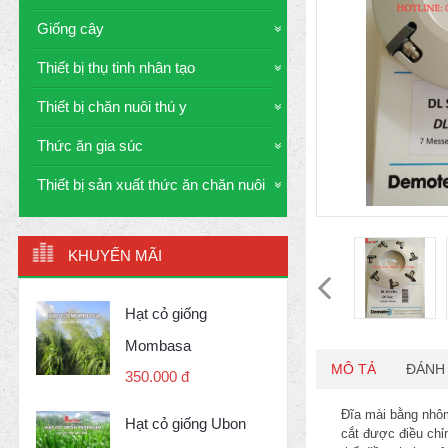
Giống cây
Thiết bị thụ tinh nhân tạo
Thiết bị chăn nuôi thú y
Thức ăn gia súc
Thiết bị sản xuất thức ăn chăn nuôi
KHUYẾN MÃI
Hạt cỏ giống
Mombasa
MÔ TẢ
ĐÁNH 
350.000 đ
Đĩa mài bằng nhôm
Hạt cỏ giống Ubon
cắt được điều chỉn