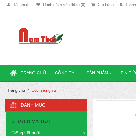
Tài khoản
Danh sách yêu thích (0)
Giỏ hàng
Thanh
TRANG CHỦ
CÔNG TY
SẢN PHẨM
TIN TỨ
Trang chủ
Cốc nhúng vú
DANH MỤC
KHUYẾN MÃI HOT
Giống vật nuôi