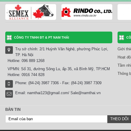
CÔNG TY TNHH ĐT & PT NAM THÁI
CÔ
Trụ sở chính: 2/1 Huỳnh Văn Nghệ, phường Phúc Lợi,
Giới th
TP. Hà Nội
Hoạt độ
Hotline: 096 889 1268
Tầm nhì
VPMN: Số 31, đường Sông Lu, ấp 35, xã Bình Mỹ, TP.HCM
Thông b
Hotline: 0916 744 828
Phone: (84-24) 3987 7306 - Fax: (84-24) 3987 7309
Email:
namthai123@gmail.com/ Sale@namthai.vn
BẢN TIN