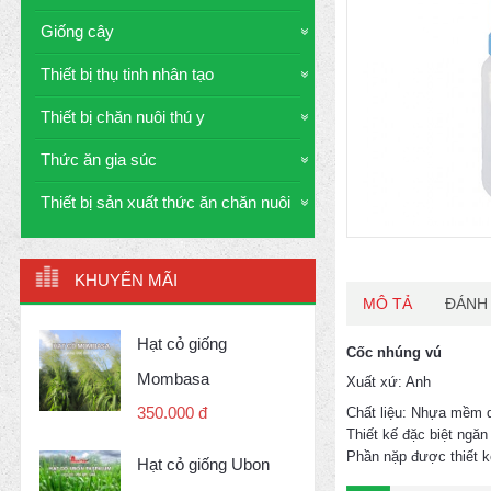
Giống cây
Thiết bị thụ tinh nhân tạo
Thiết bị chăn nuôi thú y
Thức ăn gia súc
Thiết bị sản xuất thức ăn chăn nuôi
KHUYẾN MÃI
MÔ TẢ
ĐÁNH 
Hạt cỏ giống
Cốc nhúng vú
Mombasa
Xuất xứ: Anh
350.000 đ
Chất liệu: Nhựa mềm 
Thiết kế đặc biệt ngă
Phần nặp được thiết kế
Hạt cỏ giống Ubon