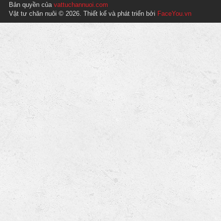
Bản quyền của
vattuchannuoi.com
Vật tư chăn nuôi © 2026. Thiết kế và phát triển bởi
FaceYou.vn