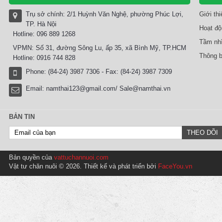
Trụ sở chính: 2/1 Huỳnh Văn Nghệ, phường Phúc Lợi,
Giới th
TP. Hà Nội
Hoạt độ
Hotline: 096 889 1268
Tầm nhì
VPMN: Số 31, đường Sông Lu, ấp 35, xã Bình Mỹ, TP.HCM
Thông b
Hotline: 0916 744 828
Phone: (84-24) 3987 7306 - Fax: (84-24) 3987 7309
Email:
namthai123@gmail.com/ Sale@namthai.vn
BẢN TIN
Bản quyền của
vattuchannuoi.com
Vật tư chăn nuôi © 2026. Thiết kế và phát triển bởi
FaceYou.vn