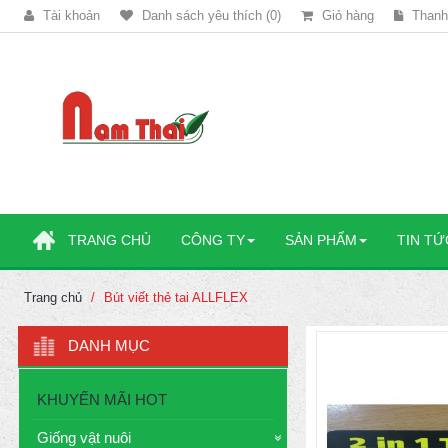
Tài khoản
Danh sách yêu thích (0)
Giỏ hàng
Thanh
TRANG CHỦ
CÔNG TY
SẢN PHẨM
TIN TỨ
Trang chủ
Bút viết thẻ tai ALLFLEX
DANH MỤC
KHUYẾN MÃI HOT
Giống vật nuôi