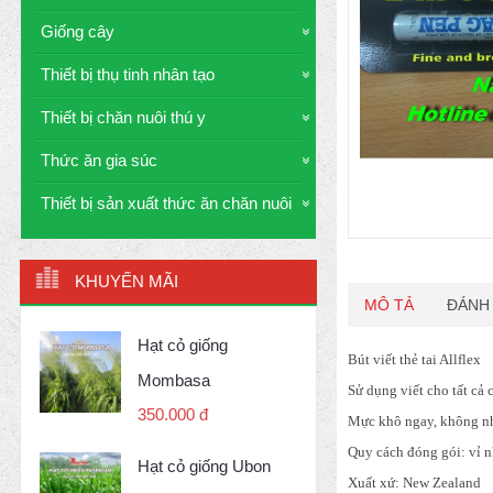
Giống cây
Thiết bị thụ tinh nhân tạo
Thiết bị chăn nuôi thú y
Thức ăn gia súc
Thiết bị sản xuất thức ăn chăn nuôi
KHUYẾN MÃI
MÔ TẢ
ĐÁNH 
Hạt cỏ giống
Bút viết thẻ tai Allflex
Mombasa
Sử dụng viết cho tất cả c
350.000 đ
Mực khô ngay, không n
Quy cách đóng gói: vỉ n
Hạt cỏ giống Ubon
Xuất xứ: New Zealand