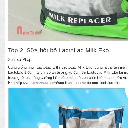
Top 2. Sữa bột bê LactoLac Milk Eko
Xuất xứ:Pháp
Cũng giống như LactoLac 1 thì LactoLac Milk Eko cũng là cái tên mà ng
LactoLac 1 đem lại chỉ số ấn tượng về đạm thì LactoLac Milk Eko lại m
trưởng tối ưu, tăng cường hệ miễn dịch mà còn phát triển nhanh lớn vượ
Eko:http://vattuchannuoi.com/sua-thay-the-cho-be-con--lactolac-eko