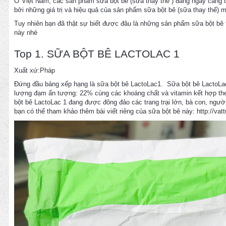
Ở Việt Nam, các sản phẩm sữa bột bê (sữa thay thế ) đang ngày càng trở
bởi những giá trị và hiệu quả của sản phẩm sữa bột bê (sữa thay thế) m
Tuy nhiên bạn đã thật sự biết được đâu là những sản phẩm sữa bột bê
này nhé
Top 1. SỮA BỘT BÊ LACTOLAC 1
Xuất xứ:Pháp
Đứng đầu bảng xếp hạng là sữa bột bê LactoLac1. Sữa bột bê LactoLac
lượng đạm ấn tượng: 22% cùng các khoáng chất và vitamin kết hợp theo 
bột bê LactoLac 1 đang được đông đảo các trang trại lớn, bà con, ngư
bạn có thể tham khảo thêm bài viết riêng của sữa bột bê này:
http://va