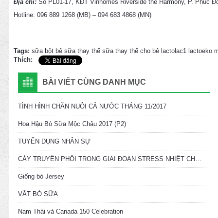
Địa chỉ:
Số PL01-17, KĐT Vinhomes Riverside the Harmony, P. Phúc Đồ
Hotline: 096 889 1268 (MB) – 094 683 4868 (MN)
Tags:
sữa bột bê
sữa thay thế
sữa thay thế cho bê
lactolac1
lactoeko
m
Thích:
BÀI VIẾT CÙNG DANH MỤC
TÌNH HÌNH CHĂN NUÔI CẢ NƯỚC THÁNG 11/2017
Hoa Hậu Bò Sữa Mộc Châu 2017 (P2)
TUYỂN DỤNG NHÂN SỰ
CÁY TRUYỀN PHÔI TRONG GIAI ĐOẠN STRESS NHIỆT CHO TỶ LỆ ĐẬU THAI CAO HƠN
Giống bò Jersey
VẮT BÒ SỮA
Nam Thái và Canada 150 Celebration