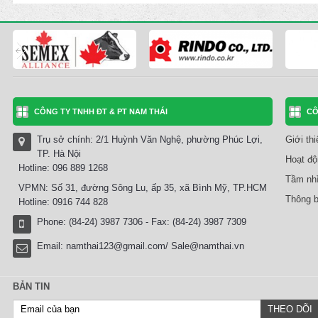
CÔNG TY TNHH ĐT & PT NAM THÁI
CÔ
Trụ sở chính: 2/1 Huỳnh Văn Nghệ, phường Phúc Lợi,
Giới th
TP. Hà Nội
Hoạt độ
Hotline: 096 889 1268
Tầm nhì
VPMN: Số 31, đường Sông Lu, ấp 35, xã Bình Mỹ, TP.HCM
Thông b
Hotline: 0916 744 828
Phone: (84-24) 3987 7306 - Fax: (84-24) 3987 7309
Email:
namthai123@gmail.com/ Sale@namthai.vn
BẢN TIN