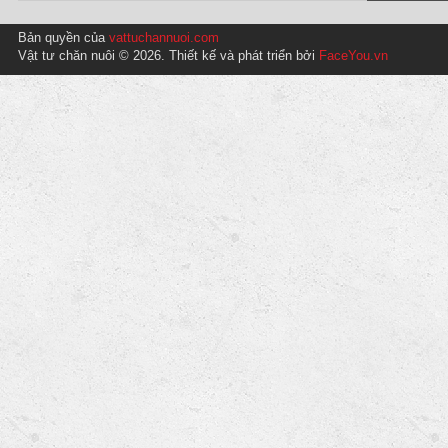
Bản quyền của
vattuchannuoi.com
Vật tư chăn nuôi © 2026. Thiết kế và phát triển bởi
FaceYou.vn