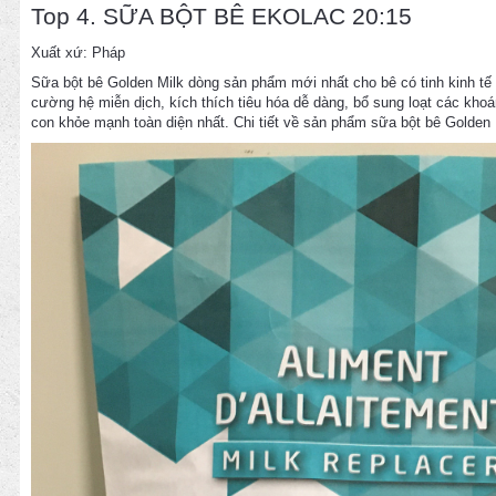
Top 4. SỮA BỘT BÊ EKOLAC 20:15
Xuất xứ: Pháp
Sữa bột bê Golden Milk dòng sản phẩm mới nhất cho bê có tinh kinh tế 
cường hệ miễn dịch, kích thích tiêu hóa dễ dàng, bổ sung loạt các kho
con khỏe mạnh toàn diện nhất. Chi tiết về sản phẩm sữa bột bê Golden 