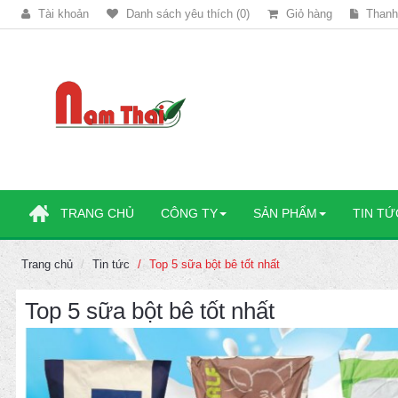
Tài khoản
Danh sách yêu thích (0)
Giỏ hàng
Thanh
TRANG CHỦ
CÔNG TY
SẢN PHẨM
TIN TỨ
Trang chủ
Tin tức
Top 5 sữa bột bê tốt nhất
Top 5 sữa bột bê tốt nhất