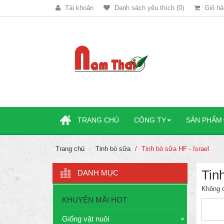
Tài khoản
Danh sách yêu thích (0)
Giỏ hà
TRANG CHỦ
CÔNG TY
SẢN PHẨM
Trang chủ
Tinh bò sữa
Tinh bò sữa HF - Israel
Tin
DANH MỤC
Không 
KHUYẾN MÃI HOT
Giống vật nuôi