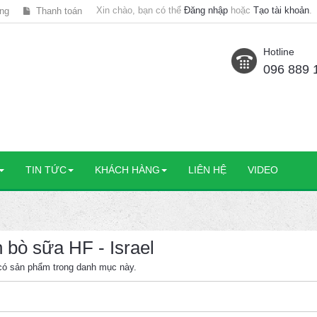
Xin chào, bạn có thể
Đăng nhập
hoặc
Tạo tài khoản
.
ng
Thanh toán
Hotline
096 889 
TIN TỨC
KHÁCH HÀNG
LIÊN HỆ
VIDEO
h bò sữa HF - Israel
có sản phẩm trong danh mục này.