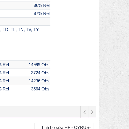
96% Rel
97% Rel
 TD, TL, TN, TV, TY
 Rel
14999 Obs
 Rel
3724 Obs
 Rel
14236 Obs
 Rel
3564 Obs
Tinh bò sữa HF - CYRUS-