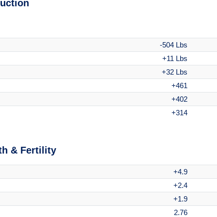
uction
-504 Lbs
+11 Lbs
+32 Lbs
+461
+402
+314
h & Fertility
+4.9
+2.4
+1.9
2.76