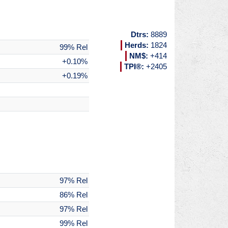
Dtrs: 
8889
Herds: 
1824
99% Rel
NM$: 
+414
+0.10%
TPI®: 
+2405
+0.19%
97% Rel
86% Rel
97% Rel
99% Rel