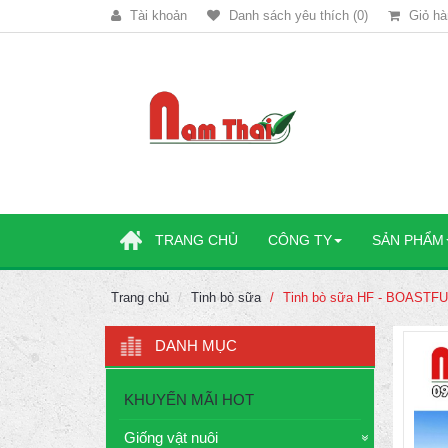
Tài khoản
Danh sách yêu thích (0)
Giỏ hà
TRANG CHỦ
CÔNG TY
SẢN PHẨM
Trang chủ
Tinh bò sữa
Tinh bò sữa HF - BOASTF
DANH MỤC
KHUYẾN MÃI HOT
Giống vật nuôi