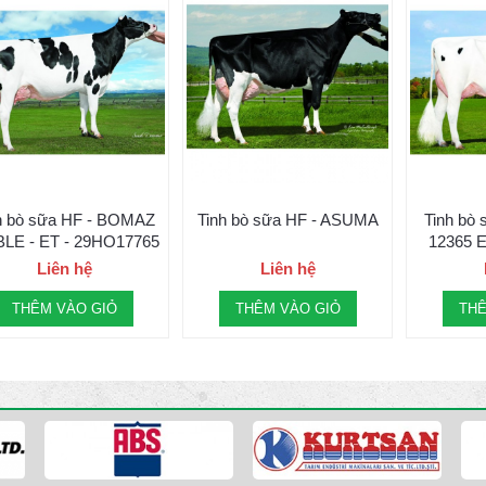
h bò sữa HF - BOMAZ
Tinh bò sữa HF - ASUMA
Tinh bò
LE - ET - 29HO17765
12365
Liên hệ
Liên hệ
THÊM VÀO GIỎ
THÊM VÀO GIỎ
THÊ