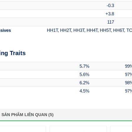
-0.3
+3.8
117
sives
HH1T, HH2T, HH3T, HH4T, HH5T, HH6T, TC,
ing Traits
5.7%
99%
5.6%
97%
6.2%
98%
4.5%
97%
SẢN PHẨM LIÊN QUAN (5)