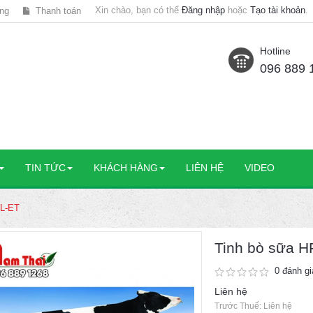
Xin chào, bạn có thể
Đăng nhập
hoặc
Tạo tài khoản
.
ng
Thanh toán
Hotline
096 889 
TIN TỨC
KHÁCH HÀNG
LIÊN HỆ
VIDEO
UL-ET
Tinh bò sữa 
0 đánh gi
Liên hệ
Trước Thuế: Liên hệ