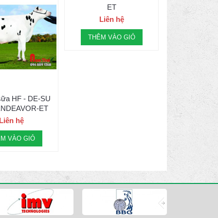
ET
Liên hệ
THÊM VÀO GIỎ
 sữa HF - DE-SU
 ENDEAVOR-ET
Liên hệ
M VÀO GIỎ