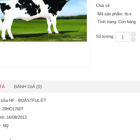
Chia sẻ
Mã sản phẩm:
tb-s
Tình trạng:
Còn hàng
+
Số lượng:
-
TẢ
ĐÁNH GIÁ (0)
ò sữa HF - BOASTFUL-ET
u: 29HO17607
nh: 16/08/2013
ứ: Mỹ