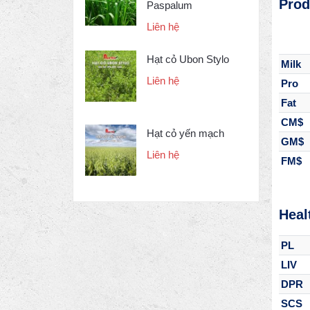
Prod
Paspalum
Liên hệ
Hạt cỏ Ubon Stylo
Milk
Liên hệ
Pro
Fat
CM$
Hạt cỏ yến mạch
GM$
Liên hệ
FM$
Healt
PL
LIV
DPR
SCS