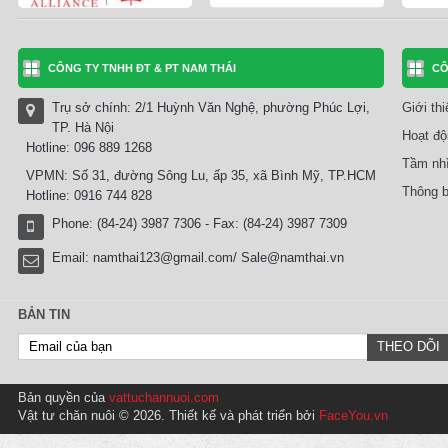
CÔNG TY TNHH ĐT & PT NAM THÁI
CÔ
Trụ sở chính: 2/1 Huỳnh Văn Nghệ, phường Phúc Lợi,
Giới th
TP. Hà Nội
Hoạt độ
Hotline: 096 889 1268
Tầm nhì
VPMN: Số 31, đường Sông Lu, ấp 35, xã Bình Mỹ, TP.HCM
Thông b
Hotline: 0916 744 828
Phone: (84-24) 3987 7306 - Fax: (84-24) 3987 7309
Email:
namthai123@gmail.com/ Sale@namthai.vn
BẢN TIN
Bản quyền của
vattuchannuoi.com
Vật tư chăn nuôi © 2026. Thiết kế và phát triển bởi
FaceYou.vn