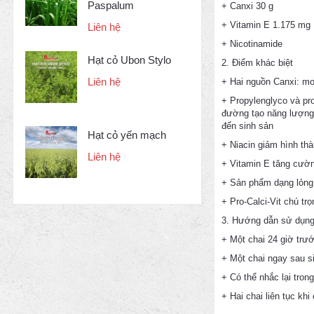
Paspalum
+ Canxi 30 g
+ Vitamin E 1.175 mg
Liên hệ
+ Nicotinamide
Hạt cỏ Ubon Stylo
2. Điểm khác biệt
Liên hệ
+ Hai nguồn Canxi: mo
+ Propylenglyco và pr
đường tạo năng lượng.
đến sinh sản
Hạt cỏ yến mạch
+ Niacin giảm hình thà
Liên hệ
+ Vitamin E tăng cườn
+ Sản phẩm dạng lỏng 
+ Pro-Calci-Vit chú tr
3. Hướng dẫn sử dụn
+ Một chai 24 giờ trướ
+ Một chai ngay sau s
+ Có thể nhắc lại tron
+ Hai chai liên tục khi