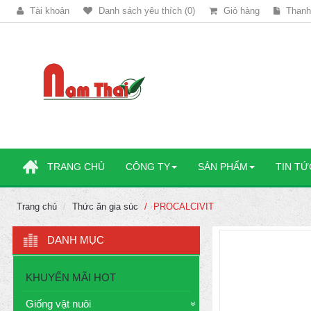
Tài khoản
Danh sách yêu thích (0)
Giỏ hàng
Thanh
TRANG CHỦ
CÔNG TY
SẢN PHẨM
TIN TỨ
Trang chủ
Thức ăn gia súc
PROCALCIVIT
DANH MỤC
KHUYẾN MÃI HOT
Giống vật nuôi