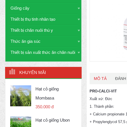
Giống cây
Thiết bị thụ tinh nhân tạo
Thiết bị chăn nuôi thú y
Thức ăn gia súc
Thiết bị sản xuất thức ăn chăn nuôi
KHUYẾN MÃI
MÔ TẢ
ĐÁNH 
Hạt cỏ giống
PRO-CALCI-VIT
Mombasa
Xuất xứ: Đức
1. Thành phần:
350.000 đ
+ Calcium propionate 
Hạt cỏ giống Ubon
+ Propylenglycol 57,5 