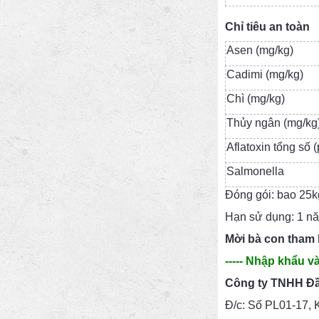
Chỉ tiêu an toàn
Asen (mg/kg)
Cadimi (mg/kg)
Chì (mg/kg)
Thủy ngân (mg/kg
Aflatoxin tổng số 
Salmonella
Đóng gói: bao 25k
Hạn sử dụng: 1 nă
Mời bà con tham
----- Nhập khẩu v
Công ty TNHH Đầu
Đ/c: Số PL01-17, 