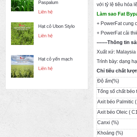
Paspalum
với tỷ lệ tiêu hóa
Liên hệ
Làm sao Fat Bypa
+ PowerFat cung c
Hạt cỏ Ubon Stylo
+ PowerFat cải th
Liên hệ
-------Thông tin 
Xuất xứ: Malaysia
Hạt cỏ yến mạch
Trình bày: dạng h
Liên hệ
Chỉ tiêu chất lượ
Độ ẩm(%)
Tổng số chất béo 
Axit béo Palmitic 
Axit béo Oleic ( C
Canxi (%)
Khoáng (%)