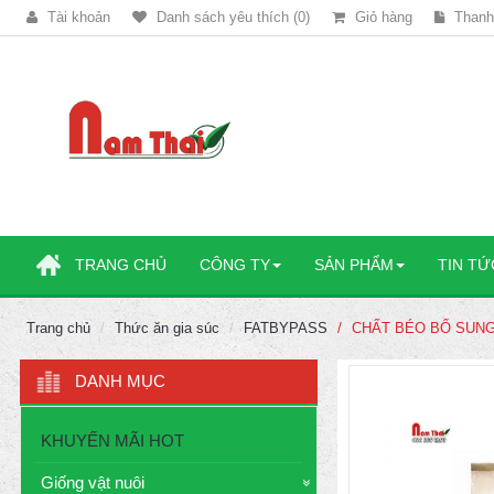
Tài khoản
Danh sách yêu thích (0)
Giỏ hàng
Thanh
TRANG CHỦ
CÔNG TY
SẢN PHẨM
TIN TỨ
Trang chủ
Thức ăn gia súc
FATBYPASS
CHẤT BÉO BỔ SUNG
DANH MỤC
KHUYẾN MÃI HOT
Giống vật nuôi