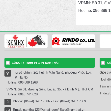
VPMN: Số 31, đườ
Hotline: 096 889 
CÔNG TY TNHH ĐT & PT NAM THÁI
CÔ
Trụ sở chính: 2/1 Huỳnh Văn Nghệ, phường Phúc Lợi,
Giới th
TP. Hà Nội
Hoạt độ
Hotline: 096 889 1268
Tầm nhì
VPMN: Số 31, đường Sông Lu, ấp 35, xã Bình Mỹ, TP.HCM
Thông b
Hotline: 0916 744 828
Phone: (84-24) 3987 7306 - Fax: (84-24) 3987 7309
Email:
namthai123@gmail.com/ Sale@namthai.vn