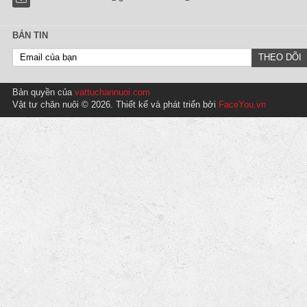
BẢN TIN
Bản quyền của
vattuchannuoi.com
Vật tư chăn nuôi © 2026. Thiết kế và phát triển bởi
FaceYou.vn