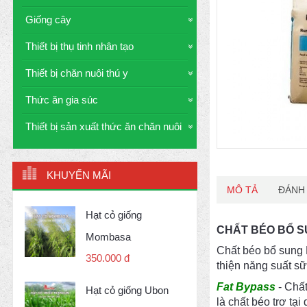
Giống cây
Thiết bị thụ tinh nhân tạo
Thiết bị chăn nuôi thú y
Thức ăn gia súc
Thiết bị sản xuất thức ăn chăn nuôi
KHUYẾN MÃI
MÔ TẢ
ĐÁNH 
Hạt cỏ giống
CHẤT BÉO BỔ S
Mombasa
Chất béo bổ sung F
350.000 đ
thiện năng suất sữ
Fat Bypass
- Chất
Hạt cỏ giống Ubon
là chất béo trơ tạ