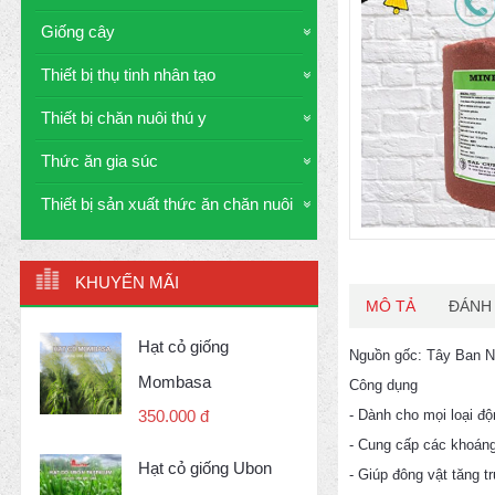
Giống cây
Thiết bị thụ tinh nhân tạo
Thiết bị chăn nuôi thú y
Thức ăn gia súc
Thiết bị sản xuất thức ăn chăn nuôi
KHUYẾN MÃI
MÔ TẢ
ĐÁNH 
Hạt cỏ giống
Nguồn gốc: Tây Ban 
Mombasa
Công dụng
- Dành cho mọi loại độn
350.000 đ
- Cung cấp các khoáng 
Hạt cỏ giống Ubon
- Giúp đông vật tăng t