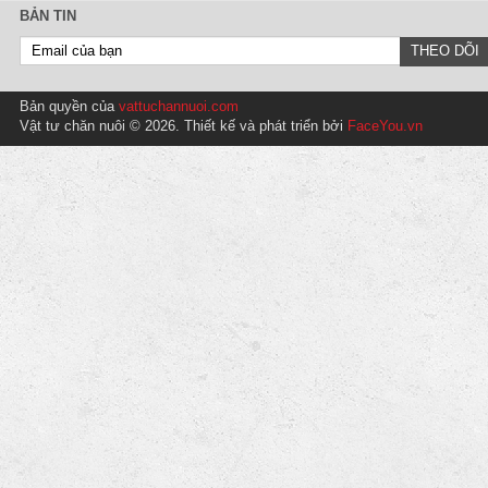
BẢN TIN
Bản quyền của
vattuchannuoi.com
Vật tư chăn nuôi © 2026. Thiết kế và phát triển bởi
FaceYou.vn