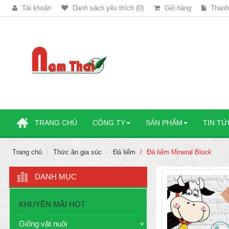
Tài khoản
Danh sách yêu thích (0)
Giỏ hàng
Thanh
TRANG CHỦ
CÔNG TY
SẢN PHẨM
TIN TỨ
Trang chủ
Thức ăn gia súc
Đá liếm
Đá liếm Mineral Block
DANH MỤC
KHUYẾN MÃI HOT
Giống vật nuôi