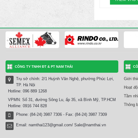
CÔNG TY TNHH ĐT & PT NAM THÁI
CÔ
Trụ sở chính: 2/1 Huỳnh Văn Nghệ, phường Phúc Lợi,
Giới th
TP. Hà Nội
Hoạt độ
Hotline: 096 889 1268
Tầm nhì
VPMN: Số 31, đường Sông Lu, ấp 35, xã Bình Mỹ, TP.HCM
Thông b
Hotline: 0916 744 828
Phone: (84-24) 3987 7306 - Fax: (84-24) 3987 7309
Email:
namthai123@gmail.com/ Sale@namthai.vn