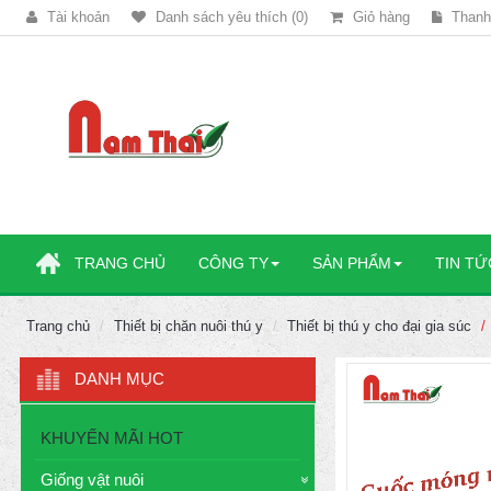
Tài khoản
Danh sách yêu thích (0)
Giỏ hàng
Thanh
TRANG CHỦ
CÔNG TY
SẢN PHẨM
TIN TỨ
Trang chủ
Thiết bị chăn nuôi thú y
Thiết bị thú y cho đại gia súc
DANH MỤC
KHUYẾN MÃI HOT
Giống vật nuôi