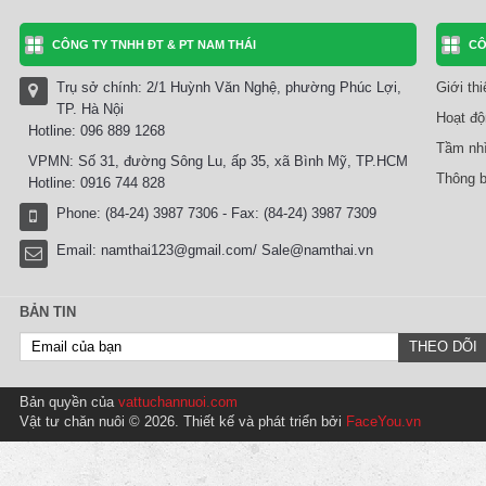
CÔNG TY TNHH ĐT & PT NAM THÁI
CÔ
Trụ sở chính: 2/1 Huỳnh Văn Nghệ, phường Phúc Lợi,
Giới th
TP. Hà Nội
Hoạt độ
Hotline: 096 889 1268
Tầm nhì
VPMN: Số 31, đường Sông Lu, ấp 35, xã Bình Mỹ, TP.HCM
Thông b
Hotline: 0916 744 828
Phone: (84-24) 3987 7306 - Fax: (84-24) 3987 7309
Email:
namthai123@gmail.com/ Sale@namthai.vn
BẢN TIN
Bản quyền của
vattuchannuoi.com
Vật tư chăn nuôi © 2026. Thiết kế và phát triển bởi
FaceYou.vn