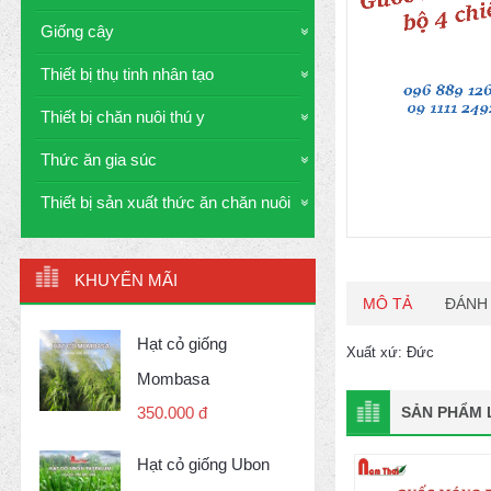
Giống cây
Thiết bị thụ tinh nhân tạo
Thiết bị chăn nuôi thú y
Thức ăn gia súc
Thiết bị sản xuất thức ăn chăn nuôi
KHUYẾN MÃI
MÔ TẢ
ĐÁNH 
Hạt cỏ giống
Xuất xứ: Đức
Mombasa
SẢN PHẨM L
350.000 đ
Hạt cỏ giống Ubon