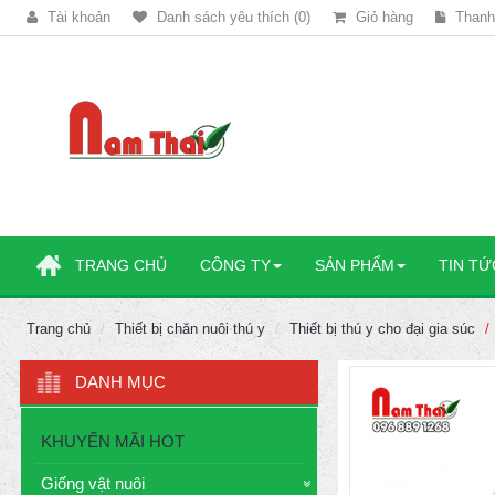
Tài khoản
Danh sách yêu thích (0)
Giỏ hàng
Thanh
TRANG CHỦ
CÔNG TY
SẢN PHẨM
TIN TỨ
Trang chủ
Thiết bị chăn nuôi thú y
Thiết bị thú y cho đại gia súc
DANH MỤC
KHUYẾN MÃI HOT
Giống vật nuôi