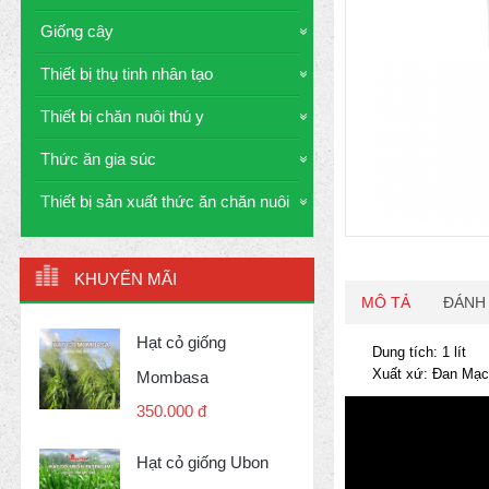
Giống cây
Thiết bị thụ tinh nhân tạo
Thiết bị chăn nuôi thú y
Thức ăn gia súc
Thiết bị sản xuất thức ăn chăn nuôi
KHUYẾN MÃI
MÔ TẢ
ĐÁNH 
Hạt cỏ giống
Dung tích: 1 lít
Xuất xứ: Đan Mạ
Mombasa
350.000 đ
Hạt cỏ giống Ubon