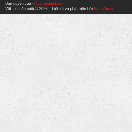
Bản quyền của
vattuchannuoi.com
Vật tư chăn nuôi © 2026. Thiết kế và phát triển bởi
FaceYou.vn