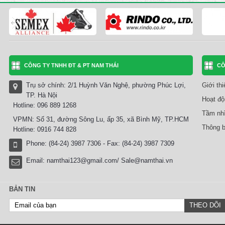
CÔNG TY TNHH ĐT & PT NAM THÁI
CÔ
Trụ sở chính: 2/1 Huỳnh Văn Nghệ, phường Phúc Lợi,
Giới th
TP. Hà Nội
Hoạt độ
Hotline: 096 889 1268
Tầm nhì
VPMN: Số 31, đường Sông Lu, ấp 35, xã Bình Mỹ, TP.HCM
Thông b
Hotline: 0916 744 828
Phone: (84-24) 3987 7306 - Fax: (84-24) 3987 7309
Email:
namthai123@gmail.com/ Sale@namthai.vn
BẢN TIN