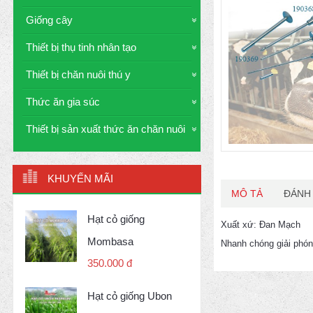
Giống cây
Thiết bị thụ tinh nhân tạo
Thiết bị chăn nuôi thú y
Thức ăn gia súc
Thiết bị sản xuất thức ăn chăn nuôi
KHUYẾN MÃI
MÔ TẢ
ĐÁNH 
Hạt cỏ giống
Xuất xứ: Đan Mạch
Mombasa
Nhanh chóng giải phóng
350.000 đ
Hạt cỏ giống Ubon