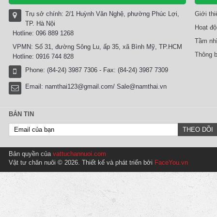
Trụ sở chính: 2/1 Huỳnh Văn Nghệ, phường Phúc Lợi,
Giới th
TP. Hà Nội
Hoạt độ
Hotline: 096 889 1268
Tầm nhì
VPMN: Số 31, đường Sông Lu, ấp 35, xã Bình Mỹ, TP.HCM
Thông b
Hotline: 0916 744 828
Phone: (84-24) 3987 7306 - Fax: (84-24) 3987 7309
Email:
namthai123@gmail.com/ Sale@namthai.vn
BẢN TIN
Bản quyền của
vattuchannuoi.com
Vật tư chăn nuôi © 2026. Thiết kế và phát triển bởi
FaceYou.vn