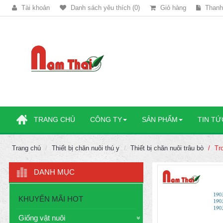
Tài khoản
Danh sách yêu thích (0)
Giỏ hàng
Thanh
TRANG CHỦ
CÔNG TY
SẢN PHẨM
TIN TỨ
Trang chủ
Thiết bị chăn nuôi thú y
Thiết bị chăn nuôi trâu bò
Tr
DANH MỤC
KHUYẾN MÃI HOT
Giống vật nuôi