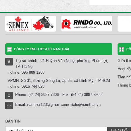
CÔNG TY TNHH ĐT & PT NAM THÁI
CÔ
Trụ sở chính: 2/1 Huỳnh Văn Nghệ, phường Phúc Lợi,
Giới th
TP. Hà Nội
Hoạt độ
Hotline: 096 889 1268
Tầm nhì
VPMN: Số 31, đường Sông Lu, ấp 35, xã Bình Mỹ, TP.HCM
Thông b
Hotline: 0916 744 828
Phone: (84-24) 3987 7306 - Fax: (84-24) 3987 7309
Email:
namthai123@gmail.com/ Sale@namthai.vn
BẢN TIN