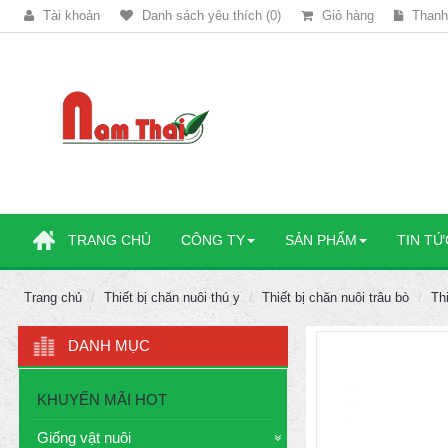
Tài khoản
Danh sách yêu thích (0)
Giỏ hàng
Thanh
TRANG CHỦ
CÔNG TY
SẢN PHẨM
TIN TỨ
Trang chủ
Thiết bị chăn nuôi thú y
Thiết bị chăn nuôi trâu bò
Th
DANH MỤC
KHUYẾN MÃI HOT
Giống vật nuôi