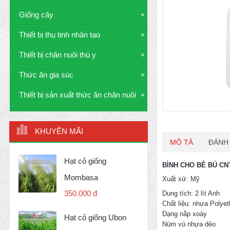
Giống cây
Thiết bị thụ tinh nhân tạo
Thiết bị chăn nuôi thú y
Thức ăn gia súc
Thiết bị sản xuất thức ăn chăn nuôi
KHUYẾN MÃI
MÔ TẢ
ĐÁNH 
Hạt cỏ giống
BÌNH CHO BÊ BÚ CN
Mombasa
Xuất xứ: Mỹ
350.000 đ
Dung tích: 2 lít Anh
Chất liệu: nhựa Polye
Dạng nắp xoáy
Hạt cỏ giống Ubon
Núm vú nhựa dẻo