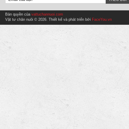
Bản quyền của
vattuchannuoi.com
Vật tư chăn nuôi © 2026. Thiết kế và phát triển bởi
FaceYou.vn