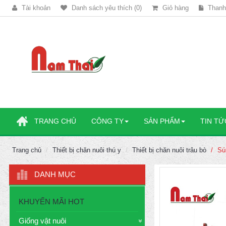
Tài khoản
Danh sách yêu thích (0)
Giỏ hàng
Thanh
TRANG CHỦ
CÔNG TY
SẢN PHẨM
TIN TỨ
Trang chủ
Thiết bị chăn nuôi thú y
Thiết bị chăn nuôi trâu bò
Sú
DANH MỤC
KHUYẾN MÃI HOT
Giống vật nuôi