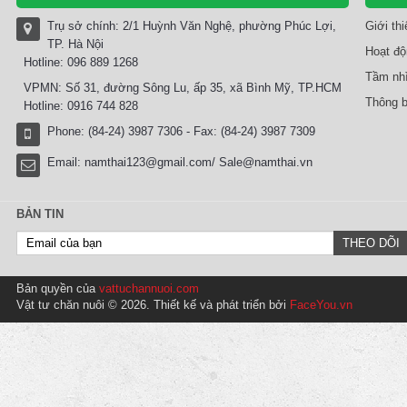
Trụ sở chính: 2/1 Huỳnh Văn Nghệ, phường Phúc Lợi,
Giới th
TP. Hà Nội
Hoạt độ
Hotline: 096 889 1268
Tầm nhì
VPMN: Số 31, đường Sông Lu, ấp 35, xã Bình Mỹ, TP.HCM
Thông b
Hotline: 0916 744 828
Phone: (84-24) 3987 7306 - Fax: (84-24) 3987 7309
Email:
namthai123@gmail.com/ Sale@namthai.vn
BẢN TIN
Bản quyền của
vattuchannuoi.com
Vật tư chăn nuôi © 2026. Thiết kế và phát triển bởi
FaceYou.vn