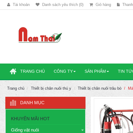
Tài khoản
Danh sách yêu thích (0)
Giỏ hàng
Thanh
TRANG CHỦ
CÔNG TY
SẢN PHẨM
TIN TỨ
Trang chủ
Thiết bị chăn nuôi thú y
Thiết bị chăn nuôi trâu bò
Má
DANH MỤC
KHUYẾN MÃI HOT
Giống vật nuôi