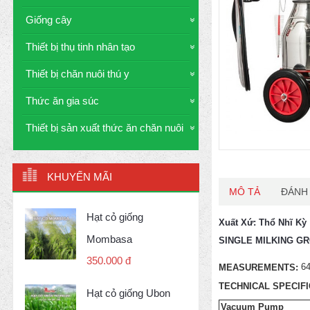
Giống cây
Thiết bị thụ tinh nhân tạo
Thiết bị chăn nuôi thú y
Thức ăn gia súc
Thiết bị sản xuất thức ăn chăn nuôi
KHUYẾN MÃI
MÔ TẢ
ĐÁNH 
Hạt cỏ giống
Xuất Xứ: Thổ Nhĩ Kỳ
Mombasa
SINGLE MILKING GR
350.000 đ
64
MEASUREMENTS:
TECHNICAL SPECIF
Hạt cỏ giống Ubon
Vacuum Pump