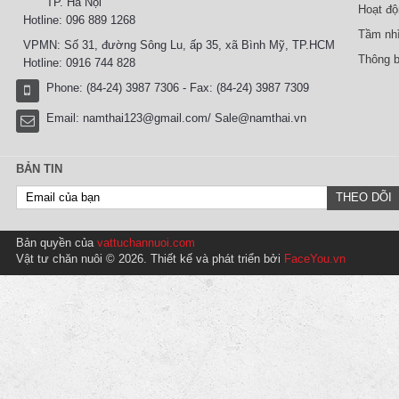
TP. Hà Nội
Hoạt độ
Hotline: 096 889 1268
Tầm nhì
VPMN: Số 31, đường Sông Lu, ấp 35, xã Bình Mỹ, TP.HCM
Thông b
Hotline: 0916 744 828
Phone: (84-24) 3987 7306 - Fax: (84-24) 3987 7309
Email:
namthai123@gmail.com/ Sale@namthai.vn
BẢN TIN
Bản quyền của
vattuchannuoi.com
Vật tư chăn nuôi © 2026. Thiết kế và phát triển bởi
FaceYou.vn