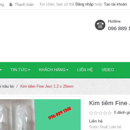
Xin chào, bạn có thể
Đăng nhập
hoặc
Tạo tài khoản
.
ng
Thanh toán
Hotline
096 889 
TIN TỨC
KHÁCH HÀNG
LIÊN HỆ
VIDEO
i trâu bò
Kim tiêm Fine Ject 1.2 x 25mm
Kim tiêm Fine
0 đánh gi
Liên hệ
Trước Thuế: Liên hệ