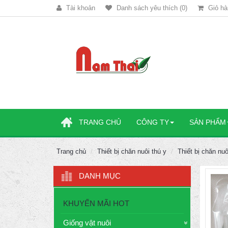
Tài khoản
Danh sách yêu thích (0)
Giỏ hà
TRANG CHỦ
CÔNG TY
SẢN PHẨM
Trang chủ
Thiết bị chăn nuôi thú y
Thiết bị chăn nuô
DANH MỤC
KHUYẾN MÃI HOT
Giống vật nuôi