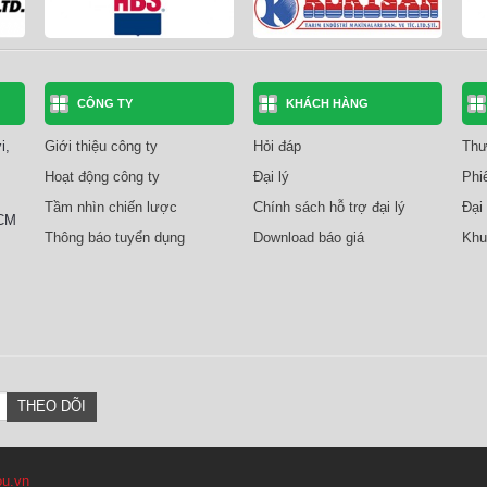
CÔNG TY
KHÁCH HÀNG
i,
Giới thiệu công ty
Hỏi đáp
Thư
Hoạt động công ty
Đại lý
Phi
Tầm nhìn chiến lược
Chính sách hỗ trợ đại lý
Đại 
HCM
Thông báo tuyển dụng
Download báo giá
Khu
u.vn