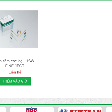
m tiêm các loại- HSW
FINE JECT
Liên hệ
THÊM VÀO GIỎ