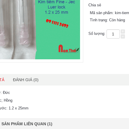
Chia sẻ
Mã sản phẩm:
kim-tie
Tình trạng:
Còn hàng
+
Số lượng:
-
TẢ
ĐÁNH GIÁ (0)
ứ: Đức
c; Hồng
hước: 1.2 x 25mm
SẢN PHẨM LIÊN QUAN (1)