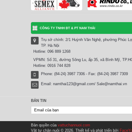
CÔNG TY TNHH ĐT & PT NAM THÁI
Trụ sở chính: 2/1 Huỳnh Văn Nghệ, phường Phúc Lợ
TP. Hà Nội
Hotline: 096 889 1268
VPMN: Số 31, đường Sông Lu, ấp 35, xã Bình Mỹ, TP.
Hotline: 0916 744 828
Phone: (84-24) 3987 7306 - Fax: (84-24) 3987 7309
Email:
namthai123@gmail.com/ Sale@namthai.vn
BẢN TIN
Bản quyền của
vattuchannuoi.com
Vật tư chăn nuôi © 2026. Thiết kế và phát triển bởi
FaceYo