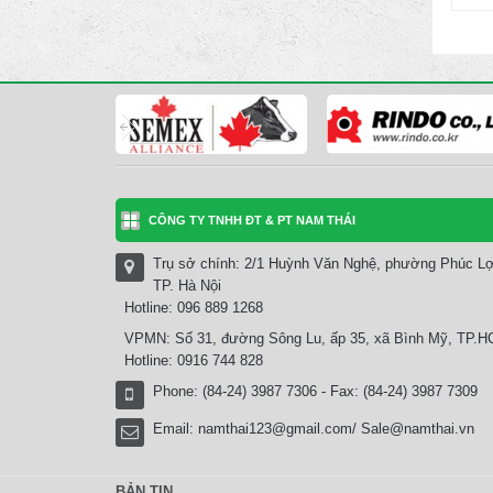
CÔNG TY TNHH ĐT & PT NAM THÁI
Trụ sở chính: 2/1 Huỳnh Văn Nghệ, phường Phúc Lợ
TP. Hà Nội
Hotline: 096 889 1268
VPMN: Số 31, đường Sông Lu, ấp 35, xã Bình Mỹ, TP.
Hotline: 0916 744 828
Phone: (84-24) 3987 7306 - Fax: (84-24) 3987 7309
Email:
namthai123@gmail.com/ Sale@namthai.vn
BẢN TIN