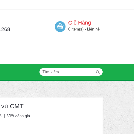
Giỏ Hàng
1268
0 item(s) - Liên hệ
m vú CMT
á
|
Viết đánh giá