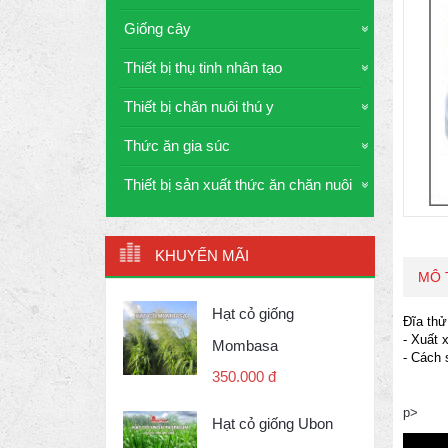
Giống cây
Thiết bị thụ tinh nhân tạo
Thiết bị chăn nuôi thú y
Thức ăn gia súc
Thiết bị sản xuất thức ăn chăn nuôi
KHUYẾN MÃI
MÔ 
Hạt cỏ giống
Đĩa th
- Xuất 
Mombasa
- Cách 
350.000 đ
p>
Hạt cỏ giống Ubon