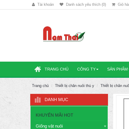
Tài khoản
Danh sách yêu thích (0)
Giỏ hà
TRANG CHỦ
CÔNG TY
SẢN PHẨM
Trang chủ
Thiết bị chăn nuôi thú y
Thiết bị chăn nuô
DANH MỤC
KHUYẾN MÃI HOT
Giống vật nuôi