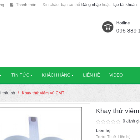
Xin chào, bạn có thể
Đăng nhập
hoặc
Tạo tài khoản
.
ng
Thanh toán
Hotline
096 889 
TIN TỨC
KHÁCH HÀNG
LIÊN HỆ
VIDEO
i trâu bò
Khay thử viêm vú CMT
Khay thử viê
0 đánh gi
Liên hệ
Trước Thuế: Liên hệ