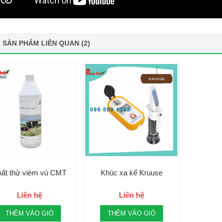
SẢN PHẨM LIÊN QUAN (2)
ất thử viêm vú CMT
Khúc xạ kế Kruuse
Liên hệ
Liên hệ
THÊM VÀO GIỎ
THÊM VÀO GIỎ