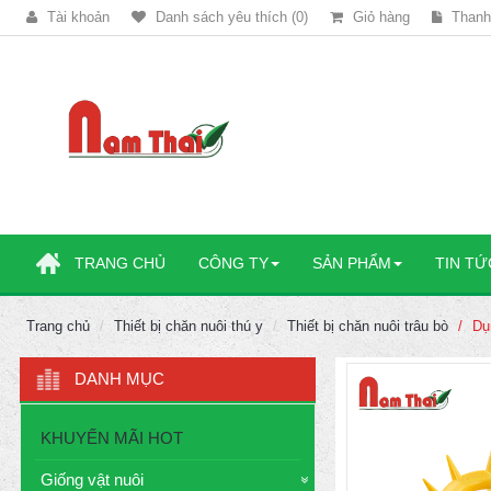
Tài khoản
Danh sách yêu thích (0)
Giỏ hàng
Thanh
TRANG CHỦ
CÔNG TY
SẢN PHẨM
TIN TỨ
Trang chủ
Thiết bị chăn nuôi thú y
Thiết bị chăn nuôi trâu bò
Dụ
DANH MỤC
KHUYẾN MÃI HOT
Giống vật nuôi