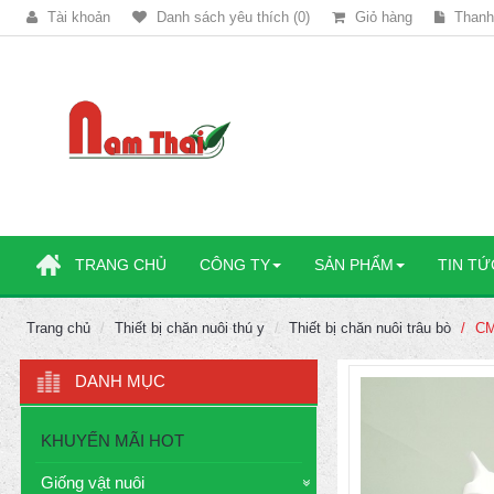
Tài khoản
Danh sách yêu thích (0)
Giỏ hàng
Thanh
TRANG CHỦ
CÔNG TY
SẢN PHẨM
TIN TỨ
Trang chủ
Thiết bị chăn nuôi thú y
Thiết bị chăn nuôi trâu bò
CM
DANH MỤC
KHUYẾN MÃI HOT
Giống vật nuôi