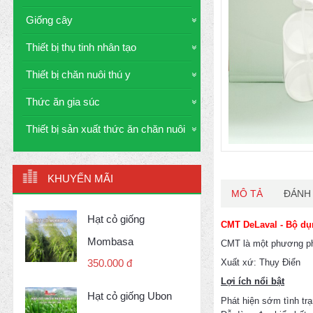
Giống cây
Thiết bị thụ tinh nhân tạo
Thiết bị chăn nuôi thú y
Thức ăn gia súc
Thiết bị sản xuất thức ăn chăn nuôi
KHUYẾN MÃI
MÔ TẢ
ĐÁNH 
Hạt cỏ giống
CMT DeLaval - Bộ dụ
Mombasa
CMT là một phương phá
Xuất xứ: Thụy Điển
350.000 đ
Lợi ích nổi bật
Hạt cỏ giống Ubon
Phát hiện sớm tình tr