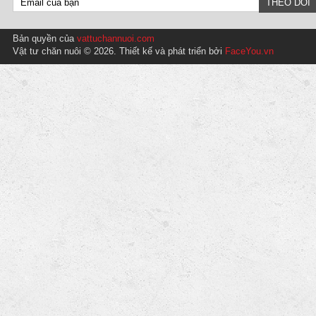
Bản quyền của
vattuchannuoi.com
Vật tư chăn nuôi © 2026. Thiết kế và phát triển bởi
FaceYou.vn