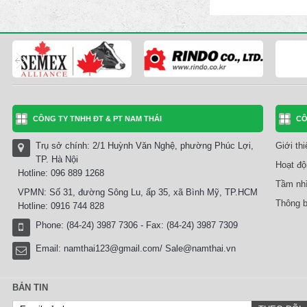
CÔNG TY TNHH ĐT & PT NAM THÁI
CÔ
Trụ sở chính: 2/1 Huỳnh Văn Nghệ, phường Phúc Lợi,
Giới th
TP. Hà Nội
Hoạt độ
Hotline: 096 889 1268
Tầm nhì
VPMN: Số 31, đường Sông Lu, ấp 35, xã Bình Mỹ, TP.HCM
Thông b
Hotline: 0916 744 828
Phone: (84-24) 3987 7306 - Fax: (84-24) 3987 7309
Email:
namthai123@gmail.com/ Sale@namthai.vn
BẢN TIN