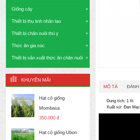
Giống cây
Thiết bị thụ tinh nhân tạo
Thiết bị chăn nuôi thú y
Thức ăn gia súc
Thiết bị sản xuất thức ăn chăn nuôi
KHUYẾN MÃI
MÔ TẢ
ĐÁNH 
Hạt cỏ giống
Dung tích: 1 lít
Xuất xứ: Đan Mạ
Mombasa
350.000 đ
Hạt cỏ giống Ubon