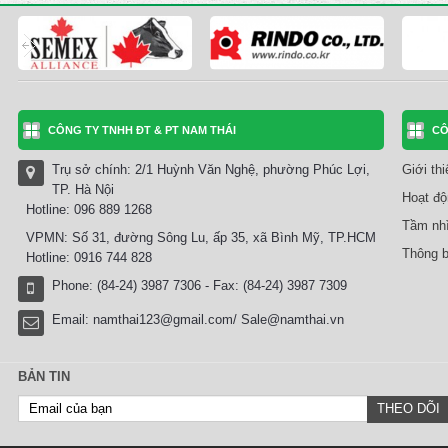
CÔNG TY TNHH ĐT & PT NAM THÁI
CÔ
Trụ sở chính: 2/1 Huỳnh Văn Nghệ, phường Phúc Lợi,
Giới th
TP. Hà Nội
Hoạt độ
Hotline: 096 889 1268
Tầm nhì
VPMN: Số 31, đường Sông Lu, ấp 35, xã Bình Mỹ, TP.HCM
Thông b
Hotline: 0916 744 828
Phone: (84-24) 3987 7306 - Fax: (84-24) 3987 7309
Email:
namthai123@gmail.com/ Sale@namthai.vn
BẢN TIN