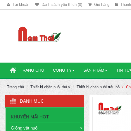
Tài khoản
Danh sách yêu thích (0)
Giỏ hàng
Thanh
TRANG CHỦ
CÔNG TY
SẢN PHẨM
TIN TỨ
Trang chủ
Thiết bị chăn nuôi thú y
Thiết bị chăn nuôi trâu bò
Ch
DANH MỤC
KHUYẾN MÃI HOT
Giống vật nuôi