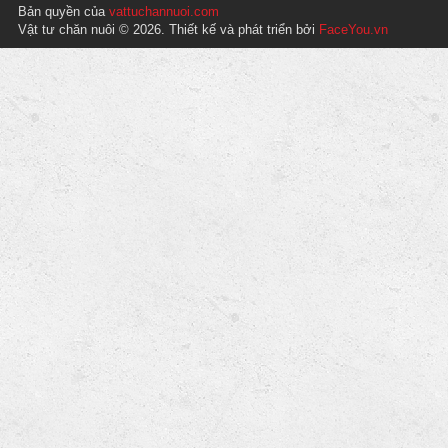
Bản quyền của
vattuchannuoi.com
Vật tư chăn nuôi © 2026. Thiết kế và phát triển bởi
FaceYou.vn