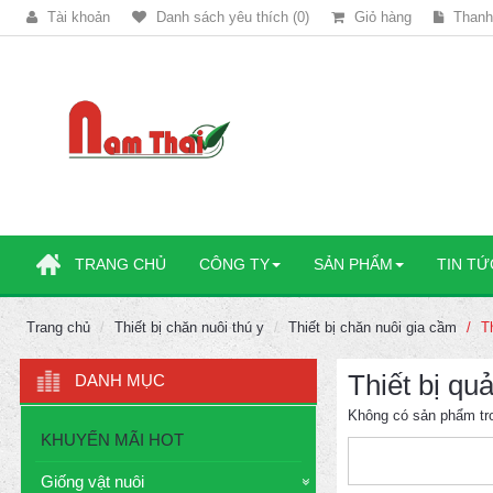
Tài khoản
Danh sách yêu thích (0)
Giỏ hàng
Thanh
TRANG CHỦ
CÔNG TY
SẢN PHẨM
TIN TỨ
Trang chủ
Thiết bị chăn nuôi thú y
Thiết bị chăn nuôi gia cầm
T
Thiết bị qu
DANH MỤC
Không có sản phẩm tr
KHUYẾN MÃI HOT
Giống vật nuôi