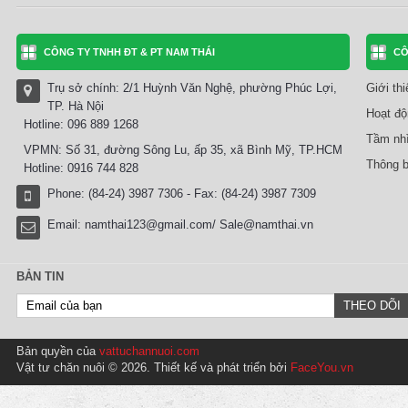
CÔNG TY TNHH ĐT & PT NAM THÁI
CÔ
Trụ sở chính: 2/1 Huỳnh Văn Nghệ, phường Phúc Lợi,
Giới th
TP. Hà Nội
Hoạt độ
Hotline: 096 889 1268
Tầm nhì
VPMN: Số 31, đường Sông Lu, ấp 35, xã Bình Mỹ, TP.HCM
Thông b
Hotline: 0916 744 828
Phone: (84-24) 3987 7306 - Fax: (84-24) 3987 7309
Email:
namthai123@gmail.com/ Sale@namthai.vn
BẢN TIN
Bản quyền của
vattuchannuoi.com
Vật tư chăn nuôi © 2026. Thiết kế và phát triển bởi
FaceYou.vn