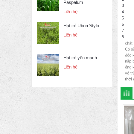
Paspalum
3
Liên hệ
4
5
6
Hạt cỏ Ubon Stylo
7
Liên hệ
8
chất
Có sẵ
đốc 
Hạt cỏ yến mạch
nắp 
Liên hệ
ống 
vô t
thời