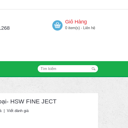
Giỏ Hàng
1268
0 item(s) - Liên hệ
loại- HSW FINE JECT
á
|
Viết đánh giá