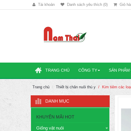
Tài khoản
Danh sách yêu thích (0)
Giỏ hà
TRANG CHỦ
CÔNG TY
SẢN PHẨM
Trang chủ
Thiết bị chăn nuôi thú y
Kim tiêm các lo
DANH MỤC
KHUYẾN MÃI HOT
Giống vật nuôi