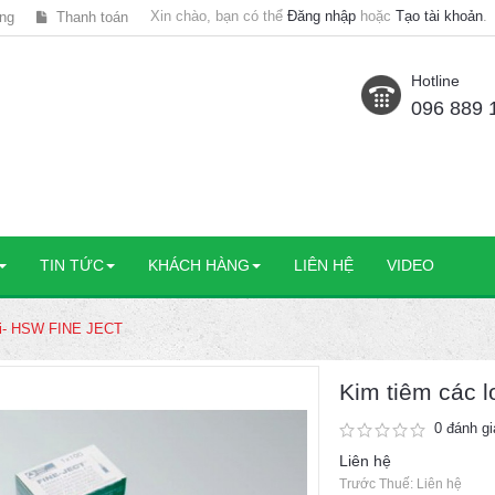
Xin chào, bạn có thể
Đăng nhập
hoặc
Tạo tài khoản
.
ng
Thanh toán
Hotline
096 889 
TIN TỨC
KHÁCH HÀNG
LIÊN HỆ
VIDEO
ại- HSW FINE JECT
Kim tiêm các 
0 đánh gi
Liên hệ
Trước Thuế: Liên hệ