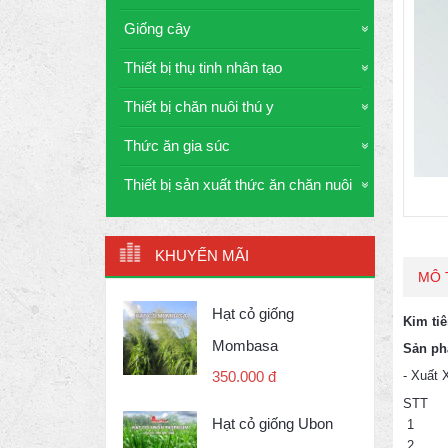
Giống cây
Thiết bị thụ tinh nhân tạo
Thiết bị chăn nuôi thú y
Thức ăn gia súc
Thiết bị sản xuất thức ăn chăn nuôi
KHUYẾN MÃI
MÔ 
Hạt cỏ giống
Kim ti
Mombasa
Sản ph
- Xuất 
350.000 đ
STT
Hạt cỏ giống Ubon
1
2