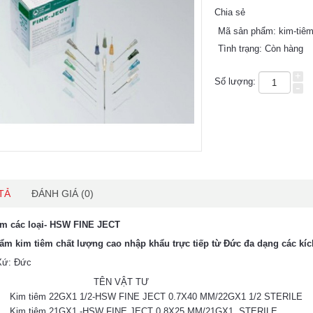
Chia sẻ
Mã sản phẩm:
kim-tiê
Tình trạng:
Còn hàng
+
Số lượng:
-
TẢ
ĐÁNH GIÁ (0)
êm các loại- HSW FINE JECT
ẩm kim tiêm chất lượng cao nhập khẩu trực tiếp từ Đức đa dạng các kí
Xứ: Đức
TÊN VẬT TƯ
Kim tiêm 22GX1 1/2-HSW FINE JECT 0.7X40 MM/22GX1 1/2 STERILE
Kim tiêm 21GX1 -HSW FINE JECT 0.8X25 MM/21GX1 STERILE