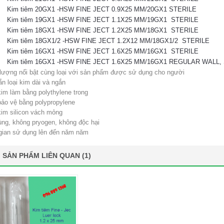
Kim tiêm 20GX1 -HSW FINE JECT 0.9X25 MM/20GX1 STERILE
Kim tiêm 19GX1 -HSW FINE JECT 1.1X25 MM/19GX1 STERILE
Kim tiêm 18GX1 -HSW FINE JECT 1.2X25 MM/18GX1 STERILE
Kim tiêm 18GX1/2 -HSW FINE JECT 1.2X12 MM/18GX1/2 STERILE
Kim tiêm 16GX1 -HSW FINE JECT 1.6X25 MM/16GX1 STERILE
Kim tiêm 16GX1 -HSW FINE JECT 1.6X25 MM/16GX1 REGULAR WALL
 lượng nổi bật cùng loại với sản phẩm được sử dụng cho người
n loại kim dài và ngắn
kim làm bằng polythylene trong
bảo vệ bằng polypropylene
kim silicon vách mỏng
rùng, không pryogen, không độc hại
 gian sử dụng lên đến năm năm
SẢN PHẨM LIÊN QUAN (1)