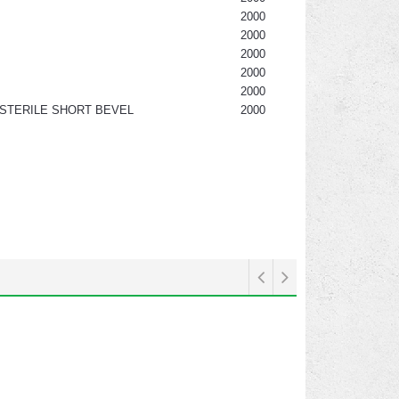
2000
2000
2000
2000
2000
, STERILE SHORT BEVEL
2000