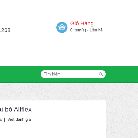
Giỏ Hàng
1268
0 item(s) - Liên hệ
 bò Allflex
á
|
Viết đánh giá