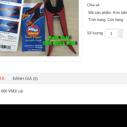
Chia sẻ
Mã sản phẩm:
Kìm bấm t
Tình trạng:
Còn hàng
+
Số lượng:
-
TẢ
ĐÁNH GIÁ (0)
.000 VND/ cái