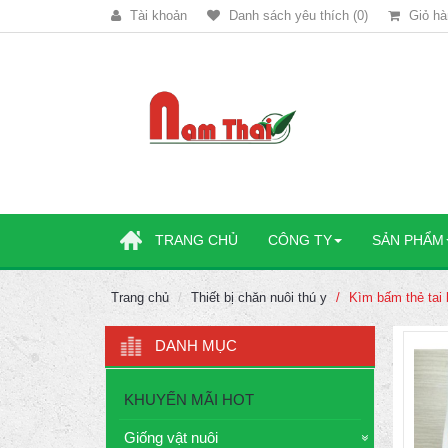
Tài khoản
Danh sách yêu thích (0)
Giỏ hà
TRANG CHỦ
CÔNG TY
SẢN PHẨM
Trang chủ
Thiết bị chăn nuôi thú y
Kìm bấm thẻ tai b
DANH MỤC
KHUYẾN MÃI HOT
Giống vật nuôi