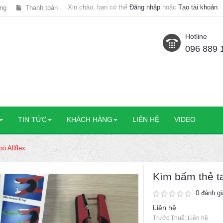
Xin chào, bạn có thể
Đăng nhập
hoặc
Tạo tài khoản
.
ng
Thanh toán
Hotline
096 889 
TIN TỨC
KHÁCH HÀNG
LIÊN HỆ
VIDEO
ò Allflex
Kìm bấm thẻ tai
0 đánh gi
Liên hệ
Trước Thuế: Liên hệ