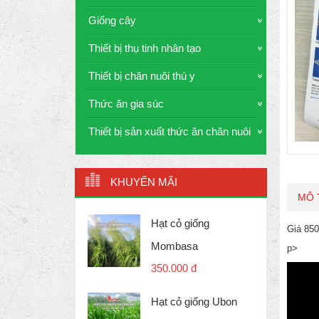
Giống cây
Thiết bị thụ tinh nhân tạo
Thiết bị chăn nuôi thú y
Thức ăn gia súc
Thiết bị sản xuất thức ăn chăn nuôi
KHUYẾN MÃI
MÔ 
Hạt cỏ giống
Giá 850
Mombasa
p>
350.000 đ
Hạt cỏ giống Ubon