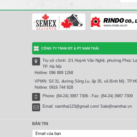
CÔNG TY TNHH ĐT & PT NAM THÁI
Trụ sở chính: 2/1 Huỳnh Văn Nghệ, phường Phúc Lợ
TP. Hà Nội
Hotline: 096 889 1268
VPMN: Số 31, đường Sông Lu, ấp 35, xã Bình Mỹ, TP.
Hotline: 0916 744 828
Phone: (84-24) 3987 7306 - Fax: (84-24) 3987 7309
Email:
namthai123@gmail.com/ Sale@namthai.vn
BẢN TIN