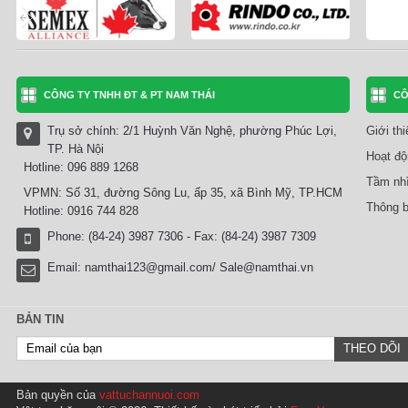
CÔNG TY TNHH ĐT & PT NAM THÁI
CÔ
Trụ sở chính: 2/1 Huỳnh Văn Nghệ, phường Phúc Lợi,
Giới th
TP. Hà Nội
Hoạt độ
Hotline: 096 889 1268
Tầm nhì
VPMN: Số 31, đường Sông Lu, ấp 35, xã Bình Mỹ, TP.HCM
Thông b
Hotline: 0916 744 828
Phone: (84-24) 3987 7306 - Fax: (84-24) 3987 7309
Email:
namthai123@gmail.com/ Sale@namthai.vn
BẢN TIN
Bản quyền của
vattuchannuoi.com