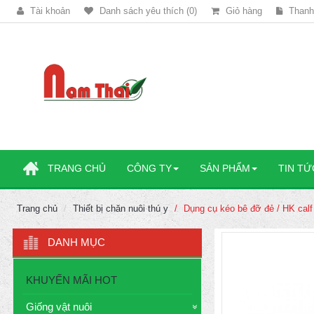
Tài khoản
Danh sách yêu thích (0)
Giỏ hàng
Thanh
TRANG CHỦ
CÔNG TY
SẢN PHẨM
TIN TỨ
Trang chủ
Thiết bị chăn nuôi thú y
Dụng cụ kéo bê đỡ đẻ / HK calf 
DANH MỤC
KHUYẾN MÃI HOT
Giống vật nuôi