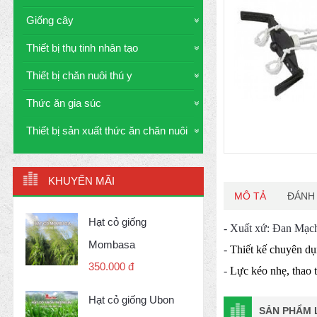
Giống cây
Thiết bị thụ tinh nhân tạo
Thiết bị chăn nuôi thú y
Thức ăn gia súc
Thiết bị sản xuất thức ăn chăn nuôi
KHUYẾN MÃI
MÔ TẢ
ĐÁNH 
Hạt cỏ giống
- Xuất xứ: Đan Mạc
Mombasa
-
Thiết kế chuyên dụ
350.000 đ
-
Lực kéo nhẹ, thao 
Hạt cỏ giống Ubon
SẢN PHẨM L