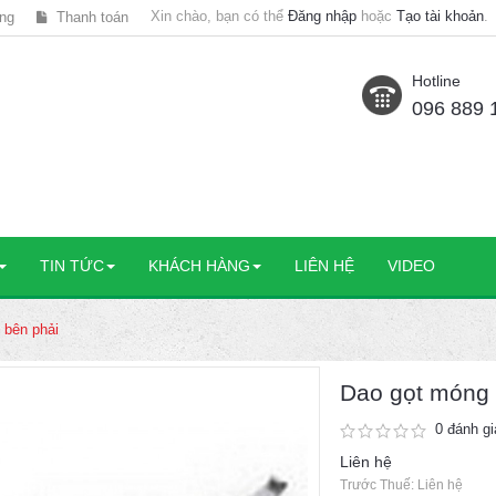
Xin chào, bạn có thể
Đăng nhập
hoặc
Tạo tài khoản
.
ng
Thanh toán
Hotline
096 889 
TIN TỨC
KHÁCH HÀNG
LIÊN HỆ
VIDEO
 bên phải
Dao gọt móng 
0 đánh gi
Liên hệ
Trước Thuế: Liên hệ