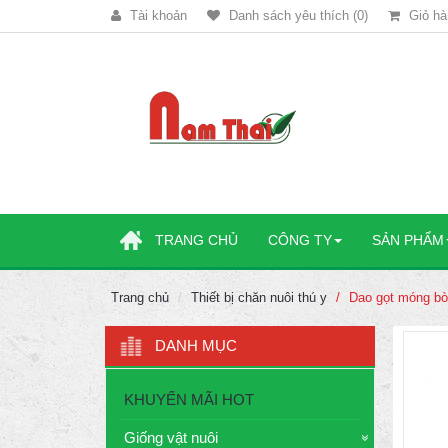
Tài khoản
Danh sách yêu thích (0)
Giỏ hà
TRANG CHỦ
CÔNG TY
SẢN PHẨM
Trang chủ
Thiết bị chăn nuôi thú y
Dao gọt móng bò
DANH MỤC
KHUYẾN MÃI HOT
Giống vật nuôi