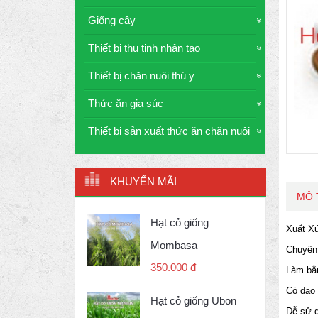
Giống cây
Thiết bị thụ tinh nhân tạo
Thiết bị chăn nuôi thú y
Thức ăn gia súc
Thiết bị sản xuất thức ăn chăn nuôi
KHUYẾN MÃI
MÔ 
Hạt cỏ giống
Xuất Xứ 
Mombasa
Chuyên dù
350.000 đ
Làm bằng 
Có dao gọ
Hạt cỏ giống Ubon
Dễ sử dụn