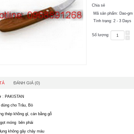
Chia sẻ
Mã sản phẩm:
Dao-gm
Tình trạng:
2 - 3 Days
+
Số lượng:
-
TẢ
ĐÁNH GIÁ (0)
: PAKISTAN
ng cho Trâu, Bò
thép khồng gỉ, cán bằng gỗ
t móng bên phải
g không gây chảy máu