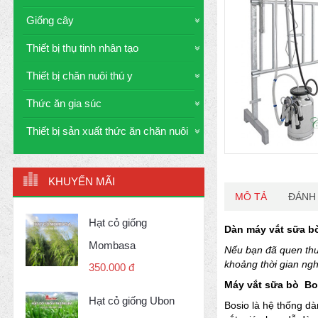
Giống cây
Thiết bị thụ tinh nhân tạo
Thiết bị chăn nuôi thú y
Thức ăn gia súc
Thiết bị sản xuất thức ăn chăn nuôi
KHUYẾN MÃI
MÔ TẢ
ĐÁNH 
Hạt cỏ giống
Dàn máy vắt sữa b
Mombasa
Nếu bạn đã quen thuộ
khoảng thời gian ng
350.000 đ
Máy vắt sữa bò Bo
Hạt cỏ giống Ubon
Bosio là hệ thống dà