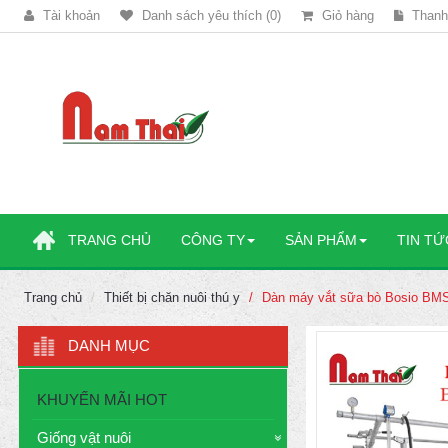
Tài khoản
Danh sách yêu thích (0)
Giỏ hàng
Thanh
TRANG CHỦ
CÔNG TY
SẢN PHẨM
TIN TỨ
Trang chủ
Thiết bị chăn nuôi thú y
Dàn máy vắt sữa bò Bosio BM
DANH MỤC
KHUYẾN MÃI HOT
Giống vật nuôi