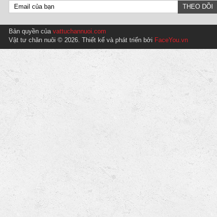
Bản quyền của
vattuchannuoi.com
Vật tư chăn nuôi © 2026. Thiết kế và phát triển bởi
FaceYou.vn