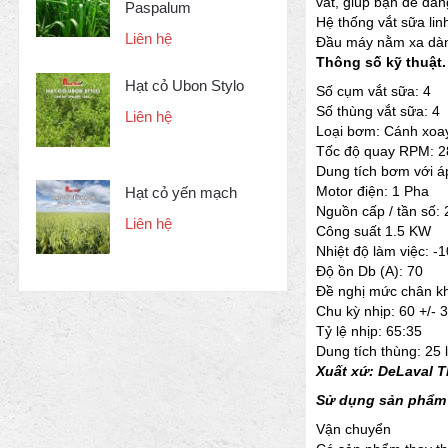
vắt, giúp bạn dễ dàn
Paspalum
Hệ thống vắt sữa lin
Liên hệ
Đầu máy nằm xa dàn v
Thông số kỹ thuật.
Hạt cỏ Ubon Stylo
Số cụm vắt sữa: 4
Số thùng vắt sữa: 4
Liên hệ
Loại bơm: Cánh xoay
Tốc độ quay RPM: 2
Dung tích bơm với áp
Motor điện: 1 Pha
Hạt cỏ yến mạch
Nguồn cấp / tần số:
Liên hệ
Công suất 1.5 KW
Nhiệt độ làm việc: -1
Độ ồn Db (A): 70
Đề nghị mức chân kh
Chu kỳ nhịp: 60 +/-
Tỷ lệ nhịp: 65:35
Dung tích thùng: 25 l
Xuất xứ: DeLaval 
Sử dụng sản phẩm 
Vận chuyển