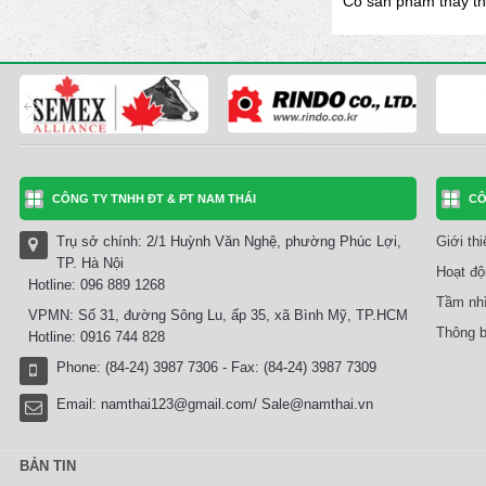
Có sản phẩm thay th
CÔNG TY TNHH ĐT & PT NAM THÁI
CÔ
Trụ sở chính: 2/1 Huỳnh Văn Nghệ, phường Phúc Lợi,
Giới th
TP. Hà Nội
Hoạt độ
Hotline: 096 889 1268
Tầm nhì
VPMN: Số 31, đường Sông Lu, ấp 35, xã Bình Mỹ, TP.HCM
Thông b
Hotline: 0916 744 828
Phone: (84-24) 3987 7306 - Fax: (84-24) 3987 7309
Email:
namthai123@gmail.com/ Sale@namthai.vn
BẢN TIN