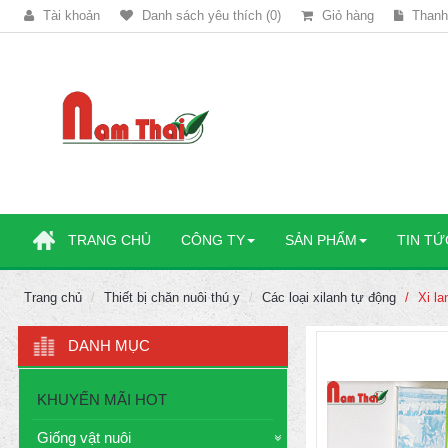
Tài khoản
Danh sách yêu thích (0)
Giỏ hàng
Thanh
TRANG CHỦ
CÔNG TY
SẢN PHẨM
TIN TỨ
Trang chủ
Thiết bị chăn nuôi thú y
Các loại xilanh tự động
Xi l
DANH MỤC
KHUYẾN MÃI HOT
Giống vật nuôi