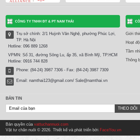
CÔNG TY TNHH ĐT & PT NAM THÁI
CÔ
Trụ sở chính: 2/1 Huỳnh Văn Nghệ, phường Phúc Lợi,
Giới th
TP. Hà Nội
Hoạt độ
Hotline: 096 889 1268
Tầm nhì
VPMN: Số 31, đường Sông Lu, ấp 35, xã Bình Mỹ, TP.HCM
Thông b
Hotline: 0916 744 828
Phone: (84-24) 3987 7306 - Fax: (84-24) 3987 7309
Email:
namthai123@gmail.com/ Sale@namthai.vn
BẢN TIN
Bản quyền của
vattuchannuoi.com
Vật tư chăn nuôi © 2026. Thiết kế và phát triển bởi
FaceYou.vn