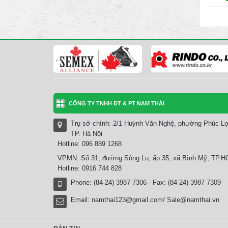
CÔNG TY TNHH ĐT & PT NAM THÁI
Trụ sở chính: 2/1 Huỳnh Văn Nghệ, phường Phúc Lợ
TP. Hà Nội
Hotline: 096 889 1268
VPMN: Số 31, đường Sông Lu, ấp 35, xã Bình Mỹ, TP.
Hotline: 0916 744 828
Phone: (84-24) 3987 7306 - Fax: (84-24) 3987 7309
Email:
namthai123@gmail.com/ Sale@namthai.vn