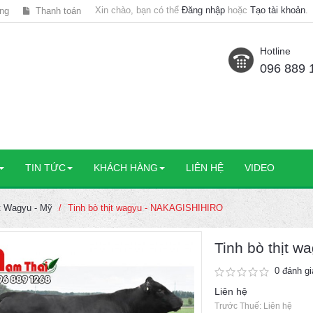
Xin chào, bạn có thể
Đăng nhập
hoặc
Tạo tài khoản
.
ng
Thanh toán
Hotline
096 889 
TIN TỨC
KHÁCH HÀNG
LIÊN HỆ
VIDEO
ịt Wagyu - Mỹ
Tinh bò thịt wagyu - NAKAGISHIHIRO
Tinh bò thịt 
0 đánh gi
Liên hệ
Trước Thuế: Liên hệ