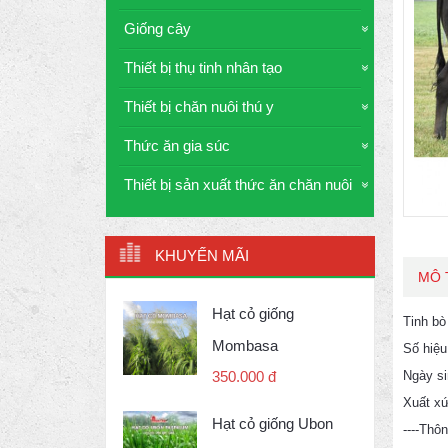
Giống cây
Thiết bị thụ tinh nhân tạo
Thiết bị chăn nuôi thú y
Thức ăn gia súc
Thiết bị sản xuất thức ăn chăn nuôi
KHUYẾN MÃI
MÔ 
Hạt cỏ giống
Tinh b
Mombasa
Số hiệ
Ngày si
350.000 đ
Xuất x
Hạt cỏ giống Ubon
----Thô