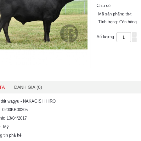
Chia sẻ
Mã sản phẩm:
tb-t
Tình trạng:
Còn hàng
+
Số lượng:
-
TẢ
ĐÁNH GIÁ (0)
ò thịt wagyu - NAKAGISHIHIRO
u: 0200KB00305
nh: 13/04/2017
ứ: Mỹ
ng tin phả hệ