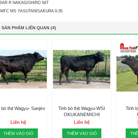
 BAR R NAKAGISHIRO 56T
: MFC MS YASUTANISAKURA 0-35
SẢN PHẨM LIÊN QUAN (4)
 bò thịt Wagyu- Sanjiro
Tinh bò thịt Wagyu-WSI
Tinh b
OKUKANEMICHI
Liên hệ
Liên hệ
THÊM VÀO GIỎ
THÊM VÀO GIỎ
THÊ