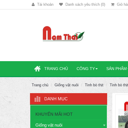
Tài khoản
Danh sách yêu thích (0)
Giỏ hà
TRANG CHỦ
CÔNG TY
SẢN PHẨM
Trang chủ
Giống vật nuôi
Tinh bò thịt
Tinh bò th
DANH MỤC
KHUYẾN MÃI HOT
Giống vật nuôi