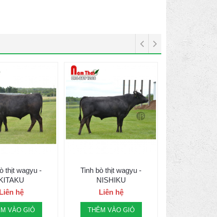
ò thịt wagyu -
Tinh bò thịt wagyu -
KITAKU
NISHIKU
Liên hệ
Liên hệ
M VÀO GIỎ
THÊM VÀO GIỎ