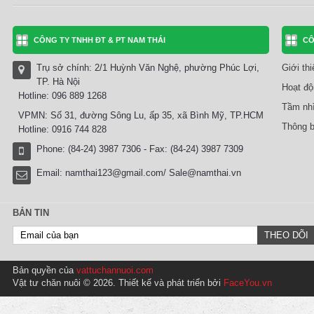
CÔNG TY TNHH ĐT & PT NAM THÁI
CÔ
Trụ sở chính: 2/1 Huỳnh Văn Nghệ, phường Phúc Lợi,
Giới th
TP. Hà Nội
Hoạt độ
Hotline: 096 889 1268
Tầm nhì
VPMN: Số 31, đường Sông Lu, ấp 35, xã Bình Mỹ, TP.HCM
Thông b
Hotline: 0916 744 828
Phone: (84-24) 3987 7306 - Fax: (84-24) 3987 7309
Email:
namthai123@gmail.com/ Sale@namthai.vn
BẢN TIN
Bản quyền của
vattuchannuoi.com
Vật tư chăn nuôi © 2026. Thiết kế và phát triển bởi
FaceYou.vn