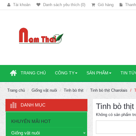
Tài khoản
Danh sách yêu thích (0)
Giỏ hàng
Thanh
TRANG CHỦ
CÔNG TY
SẢN PHẨM
TIN TỨ
Trang chủ
Giống vật nuôi
Tinh bò thịt
Tinh bò thịt Charolais
Tinh bò thị
DANH MỤC
Không có sản phẩm tr
KHUYẾN MÃI HOT
Giống vật nuôi