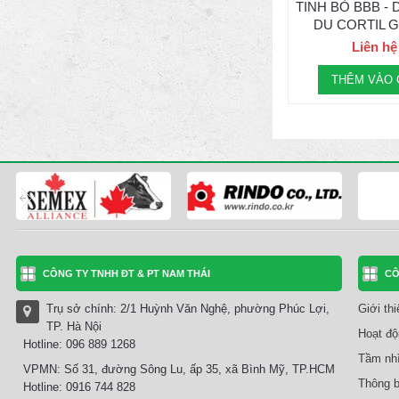
TINH BÒ BBB -
DU CORTIL 
Liên hệ
THÊM VÀO 
CÔNG TY TNHH ĐT & PT NAM THÁI
CÔ
Trụ sở chính: 2/1 Huỳnh Văn Nghệ, phường Phúc Lợi,
Giới th
TP. Hà Nội
Hoạt độ
Hotline: 096 889 1268
Tầm nhì
VPMN: Số 31, đường Sông Lu, ấp 35, xã Bình Mỹ, TP.HCM
Thông b
Hotline: 0916 744 828