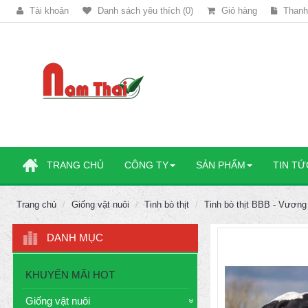
Tài khoản
Danh sách yêu thích (0)
Giỏ hàng
Thanh
TRANG CHỦ
CÔNG TY
SẢN PHẨM
TIN TỨ
Trang chủ
Giống vật nuôi
Tinh bò thịt
Tinh bò thịt BBB - Vương
DANH MỤC
KHUYẾN MÃI HOT
Giống vật nuôi