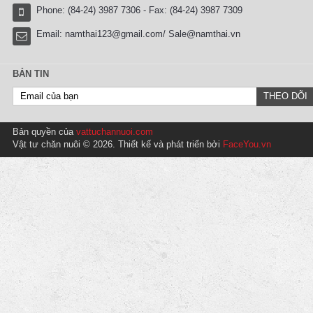
Phone: (84-24) 3987 7306 - Fax: (84-24) 3987 7309
Email:
namthai123@gmail.com/ Sale@namthai.vn
BẢN TIN
Bản quyền của
vattuchannuoi.com
Vật tư chăn nuôi © 2026. Thiết kế và phát triển bởi
FaceYou.vn