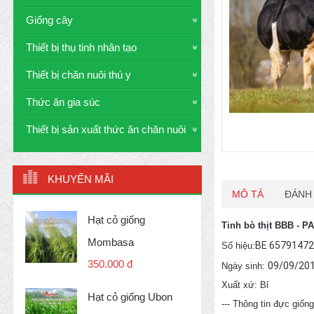
Giống cây
Thiết bị thụ tinh nhân tạo
Thiết bị chăn nuôi thú y
Thức ăn gia súc
Thiết bị sản xuất thức ăn chăn nuôi
KHUYẾN MÃI
MÔ TẢ
ĐÁNH 
Hạt cỏ giống
Tinh bò thịt BBB -
Mombasa
BE 6579147
Số hiệu:
350.000 đ
09/09/20
Ngày sinh:
Xuất xứ: Bỉ
Hạt cỏ giống Ubon
--- Thông tin đực giống