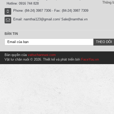
Thông b
Hotline: 0916 744 828
Phone: (84-24) 3987 7306 - Fax: (84-24) 3987 7309
Email:
namthai123@gmail.com/ Sale@namthai.vn
BẢN TIN
Bản quyền của
vattuchannuoi.com
Vật tư chăn nuôi © 2026. Thiết kế và phát triển bởi
FaceYou.vn