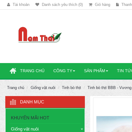
Tài khoản
Danh sách yêu thích (0)
Giỏ hàng
Thanh
TRANG CHỦ
CÔNG TY
SẢN PHẨM
TIN TỨ
Trang chủ
Giống vật nuôi
Tinh bò thịt
Tinh bò thịt BBB - Vương
DANH MỤC
KHUYẾN MÃI HOT
Giống vật nuôi