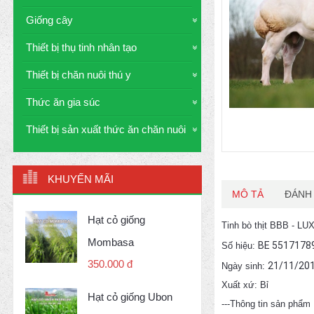
Giống cây
Thiết bị thụ tinh nhân tạo
Thiết bị chăn nuôi thú y
Thức ăn gia súc
Thiết bị sản xuất thức ăn chăn nuôi
KHUYẾN MÃI
MÔ TẢ
ĐÁNH 
Hạt cỏ giống
Tinh bò thịt BBB - 
Mombasa
BE 5517178
Số hiệu:
350.000 đ
21/11/20
Ngày sinh:
Xuất xứ: Bỉ
Hạt cỏ giống Ubon
---Thông tin sản phẩm