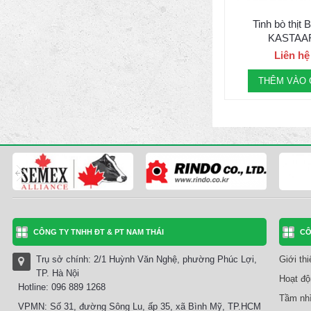
Tinh bò thịt 
KASTAA
Liên hệ
THÊM VÀO 
CÔNG TY TNHH ĐT & PT NAM THÁI
CÔ
Trụ sở chính: 2/1 Huỳnh Văn Nghệ, phường Phúc Lợi,
Giới th
TP. Hà Nội
Hoạt độ
Hotline: 096 889 1268
Tầm nhì
VPMN: Số 31, đường Sông Lu, ấp 35, xã Bình Mỹ, TP.HCM