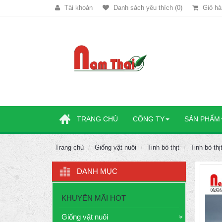
Tài khoản
Danh sách yêu thích (0)
Giỏ hà
TRANG CHỦ
CÔNG TY
SẢN PHẨM
Trang chủ
Giống vật nuôi
Tinh bò thịt
Tinh bò th
DANH MỤC
KHUYẾN MÃI HOT
Giống vật nuôi