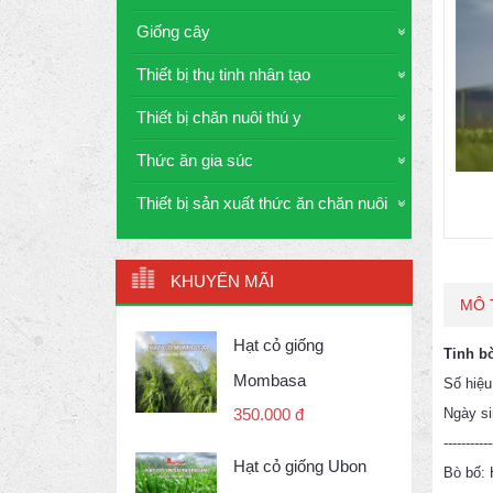
Giống cây
Thiết bị thụ tinh nhân tạo
Thiết bị chăn nuôi thú y
Thức ăn gia súc
Thiết bị sản xuất thức ăn chăn nuôi
KHUYẾN MÃI
MÔ 
Hạt cỏ giống
Tinh b
Mombasa
Số hiệ
Ngày si
350.000 đ
--------
Hạt cỏ giống Ubon
Bò bố