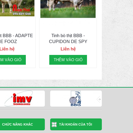
hịt BBB - ADAPTE
Tinh bò thịt BBB -
E FOOZ
CUPIDON DE SPY
Liên hệ
Liên hệ
M VÀO GIỎ
THÊM VÀO GIỎ
CHỨC NĂNG KHÁC
TÀI KHOẢN CỦA TÔI