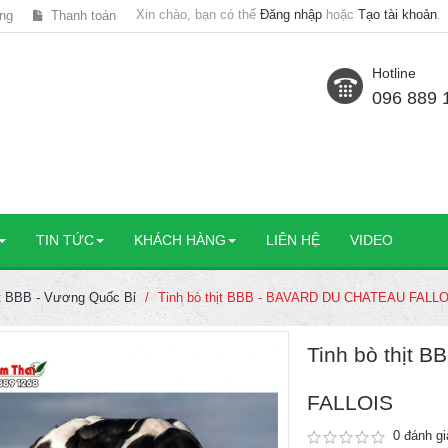
Xin chào, bạn có thể
Đăng nhập
hoặc
Tạo tài khoản
.
ng
Thanh toán
Hotline
096 889 
TIN TỨC
KHÁCH HÀNG
LIÊN HỆ
VIDEO
ịt BBB - Vương Quốc Bỉ
Tinh bò thịt BBB - BAVARD DU CHATEAU FALL
Tinh bò thịt
FALLOIS
0 đánh gi