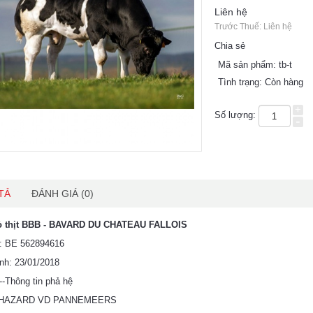
Liên hệ
Trước Thuế: Liên hệ
Chia sẻ
Mã sản phẩm:
tb-t
Tình trạng:
Còn hàng
+
Số lượng:
-
TẢ
ĐÁNH GIÁ (0)
ò thịt BBB - BAVARD DU CHATEAU FALLOIS
u: BE 562894616
nh: 23/01/2018
-----Thông tin phả hệ
: HAZARD VD PANNEMEERS