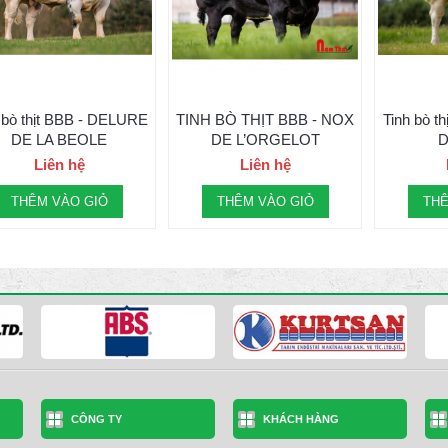
 bò thịt BBB - DELURE
TINH BÒ THỊT BBB - NOX
Tinh bò t
DE LA BEOLE
DE L’ORGELOT
D
Liên hệ
Liên hệ
THÊM VÀO GIỎ
THÊM VÀO GIỎ
THÊ
CÔNG TY
KHÁCH HÀNG