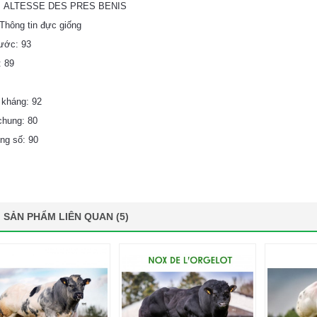
: ALTESSE DES PRES BENIS
---Thông tin đực giống
ước: 93
: 89
 kháng: 92
chung: 80
ng số: 90
SẢN PHẨM LIÊN QUAN (5)