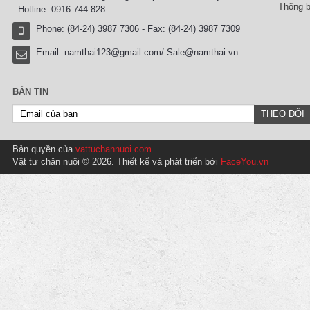
Thông b
Hotline: 0916 744 828
Phone: (84-24) 3987 7306 - Fax: (84-24) 3987 7309
Email:
namthai123@gmail.com/ Sale@namthai.vn
BẢN TIN
Bản quyền của
vattuchannuoi.com
Vật tư chăn nuôi © 2026. Thiết kế và phát triển bởi
FaceYou.vn