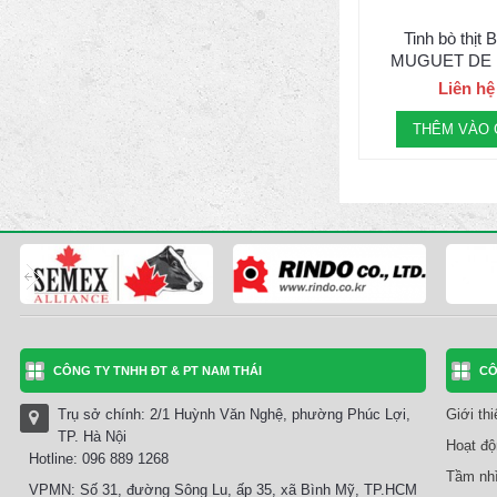
Tinh bò thịt 
MUGUET DE
Liên hệ
THÊM VÀO 
CÔNG TY TNHH ĐT & PT NAM THÁI
CÔ
Trụ sở chính: 2/1 Huỳnh Văn Nghệ, phường Phúc Lợi,
Giới th
TP. Hà Nội
Hoạt độ
Hotline: 096 889 1268
Tầm nhì
VPMN: Số 31, đường Sông Lu, ấp 35, xã Bình Mỹ, TP.HCM