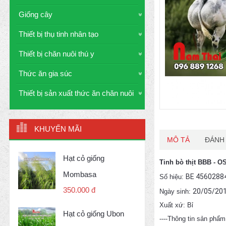
Giống cây
Thiết bị thụ tinh nhân tạo
Thiết bị chăn nuôi thú y
Thức ăn gia súc
Thiết bị sản xuất thức ăn chăn nuôi
KHUYẾN MÃI
MÔ TẢ
ĐÁNH 
Hạt cỏ giống
Tinh bò thịt BBB -
Mombasa
BE 4560288
Số hiệu:
350.000 đ
20/05/20
Ngày sinh:
Xuất xứ: Bỉ
Hạt cỏ giống Ubon
----Thông tin sản phẩm