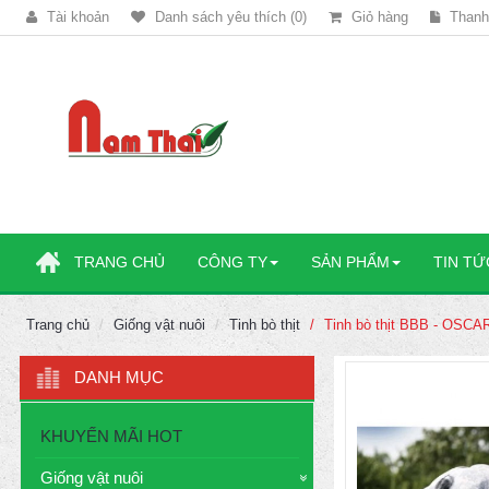
Tài khoản
Danh sách yêu thích (0)
Giỏ hàng
Thanh
TRANG CHỦ
CÔNG TY
SẢN PHẨM
TIN TỨ
Trang chủ
Giống vật nuôi
Tinh bò thịt
Tinh bò thịt BBB - OSC
DANH MỤC
KHUYẾN MÃI HOT
Giống vật nuôi