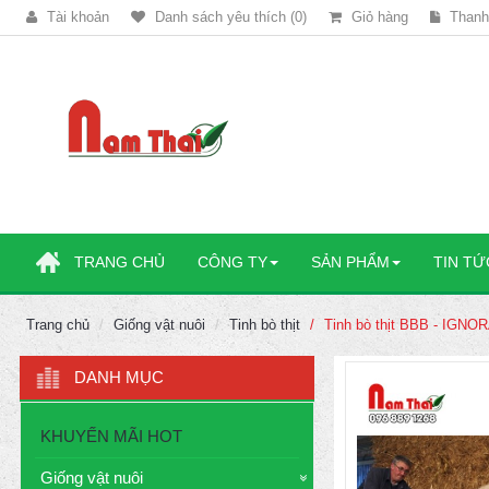
Tài khoản
Danh sách yêu thích (0)
Giỏ hàng
Thanh
TRANG CHỦ
CÔNG TY
SẢN PHẨM
TIN TỨ
Trang chủ
Giống vật nuôi
Tinh bò thịt
Tinh bò thịt BBB - IGNO
DANH MỤC
KHUYẾN MÃI HOT
Giống vật nuôi