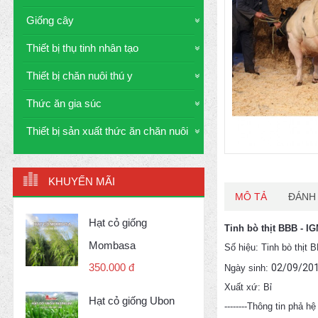
Giống cây
Thiết bị thụ tinh nhân tạo
Thiết bị chăn nuôi thú y
Thức ăn gia súc
Thiết bị sản xuất thức ăn chăn nuôi
KHUYẾN MÃI
MÔ TẢ
ĐÁNH 
Hạt cỏ giống
Tinh bò thịt BBB - 
Mombasa
Số hiệu: Tinh bò thị
350.000 đ
02/09/20
Ngày sinh:
Xuất xứ: Bỉ
Hạt cỏ giống Ubon
--------Thông tin phả hệ