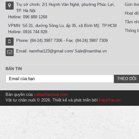
Trụ sở chính: 2/1 Huỳnh Văn Nghệ, phường Phúc Lợi,
Giới th
TP. Hà Nội
Hoạt độ
Hotline: 096 889 1268
Tầm nhì
VPMN: Số 31, đường Sông Lu, ấp 35, xã Bình Mỹ, TP.HCM
Thông b
Hotline: 0916 744 828
Phone: (84-24) 3987 7306 - Fax: (84-24) 3987 7309
Email:
namthai123@gmail.com/ Sale@namthai.vn
BẢN TIN
Bản quyền của
vattuchannuoi.com
Vật tư chăn nuôi © 2026. Thiết kế và phát triển bởi
FaceYou.vn