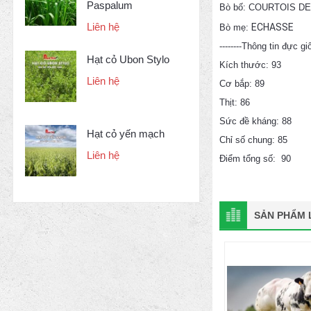
Paspalum
Bò bố: COURTOIS D
Liên hệ
ECHASSE
Bò mẹ:
--------Thông tin đực gi
Hạt cỏ Ubon Stylo
Kích thước: 93
Liên hệ
Cơ bắp: 89
Thịt: 86
Sức đề kháng: 88
Hạt cỏ yến mạch
Chỉ số chung: 85
Liên hệ
Điểm tổng số: 90
SẢN PHẨM L