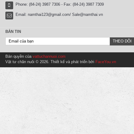
Phone: (84-24) 3987 7306 - Fax: (84-24) 3987 7309
Email:
namthai123@gmail.com/ Sale@namthai.vn
BẢN TIN
Bản quyền của
vattuchannuoi.com
Vật tư chăn nuôi © 2026. Thiết kế và phát triển bởi
FaceYou.vn