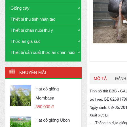
Giống cây
Thiết bị thụ tinh nhân tạo
Thiết bị chăn nuôi thú y
Thức ăn gia súc
Thiết bị sản xuất thức ăn chăn nuôi
KHUYẾN MÃI
MÔ TẢ
ĐÁNH 
Hạt cỏ giống
Tinh bò thịt BBB - 
Mombasa
BE 6268178
Số hiệu:
350.000 đ
03/05/20
Ngày sinh:
Xuất xứ: Bỉ
Hạt cỏ giống Ubon
---- Thông tin đực giốn