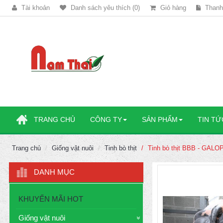
Tài khoản
Danh sách yêu thích (0)
Giỏ hàng
Thanh
TRANG CHỦ
CÔNG TY
SẢN PHẨM
TIN TỨ
Trang chủ
Giống vật nuôi
Tinh bò thịt
Tinh bò thịt BBB - GAL
DANH MỤC
KHUYẾN MÃI HOT
Giống vật nuôi