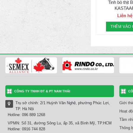
Tinh bò thịt 
KASTAA
Liên hệ
THÊM VÀO 
CÔNG TY TNHH ĐT & PT NAM THÁI
CÔ
Trụ sở chính: 2/1 Huỳnh Văn Nghệ, phường Phúc Lợi,
Giới th
TP. Hà Nội
Hoạt độ
Hotline: 096 889 1268
Tầm nhì
VPMN: Số 31, đường Sông Lu, ấp 35, xã Bình Mỹ, TP.HCM
Thông b
Hotline: 0916 744 828