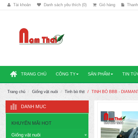
Tài khoản
Danh sách yêu thích (0)
Giỏ hàng
Thanh
TRANG CHỦ
CÔNG TY
SẢN PHẨM
TIN TỨ
Trang chủ
Giống vật nuôi
Tinh bò thịt
TINH BÒ BBB - DIAMAN
DANH MỤC
KHUYẾN MÃI HOT
Giống vật nuôi