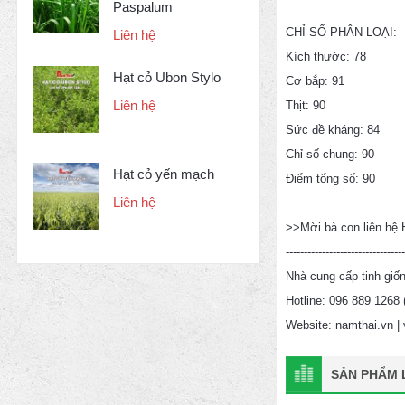
Paspalum
CHỈ SỐ PHÂN LOẠI:
Liên hệ
Kích thước: 78
Hạt cỏ Ubon Stylo
Cơ bắp: 91
Liên hệ
Thịt: 90
Sức đề kháng: 84
Chỉ số chung: 90
Hạt cỏ yến mạch
Điểm tổng số: 90
Liên hệ
>>Mời bà con liên hệ H
---------------------------------
Nhà cung cấp tinh giố
Hotline: 096 889 1268
Website: namthai.vn |
SẢN PHẨM L