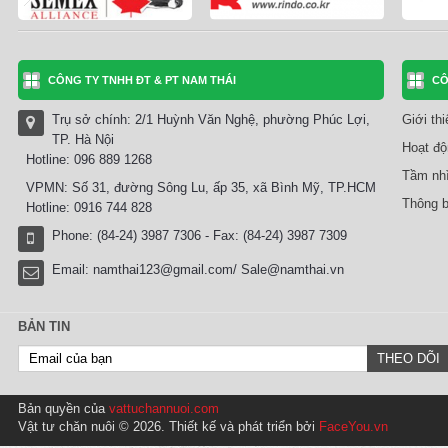
CÔNG TY TNHH ĐT & PT NAM THÁI
CÔ
Trụ sở chính: 2/1 Huỳnh Văn Nghệ, phường Phúc Lợi,
Giới th
TP. Hà Nội
Hoạt độ
Hotline: 096 889 1268
Tầm nhì
VPMN: Số 31, đường Sông Lu, ấp 35, xã Bình Mỹ, TP.HCM
Thông b
Hotline: 0916 744 828
Phone: (84-24) 3987 7306 - Fax: (84-24) 3987 7309
Email:
namthai123@gmail.com/ Sale@namthai.vn
BẢN TIN
Bản quyền của
vattuchannuoi.com
Vật tư chăn nuôi © 2026. Thiết kế và phát triển bởi
FaceYou.vn