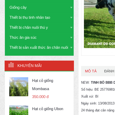
Giống cây
Thiết bị thụ tinh nhân tạo
Thiết bị chăn nuôi thú y
Thức ăn gia súc
Thiết bị sản xuất thức ăn chăn nuôi
KHUYẾN MÃI
MÔ TẢ
ĐÁNH 
Hạt cỏ giống
NEW:
TINH BÒ BBB 
Mombasa
Số hiệu: BE 25776981
Xuất xứ: Bỉ
350.000 đ
Ngày sinh: 13/08/2013
Hạt cỏ giống Ubon
24 tháng đạt cân nặng