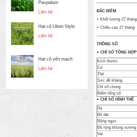
Paspalum
---------------------------------
ĐẶC ĐIỂM
Liên hệ
+ Khối lượng 27 tháng
Hạt cỏ Ubon Stylo
+ Chiều cao 27 tháng:
Liên hệ
---------------------------------
THÔNG SỐ
+ CHỈ SỐ TỔNG HỢP
Hạt cỏ yến mạch
Kích thước
Cơ
Liên hệ
Thịt
Sức đề kháng
Chỉ số chung
Điểm tổng số
+ CHỈ SỐ HÌNH THỂ
Da
Độ dài
Rộng ngực
Độ rộng khung xương
Vai