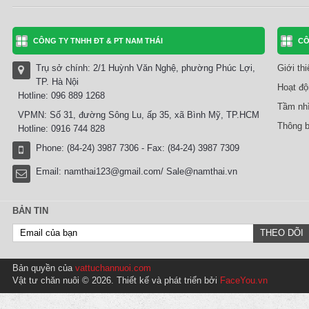
CÔNG TY TNHH ĐT & PT NAM THÁI
CÔ
Trụ sở chính: 2/1 Huỳnh Văn Nghệ, phường Phúc Lợi,
Giới th
TP. Hà Nội
Hoạt độ
Hotline: 096 889 1268
Tầm nhì
VPMN: Số 31, đường Sông Lu, ấp 35, xã Bình Mỹ, TP.HCM
Thông b
Hotline: 0916 744 828
Phone: (84-24) 3987 7306 - Fax: (84-24) 3987 7309
Email:
namthai123@gmail.com/ Sale@namthai.vn
BẢN TIN
Bản quyền của
vattuchannuoi.com
Vật tư chăn nuôi © 2026. Thiết kế và phát triển bởi
FaceYou.vn