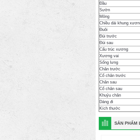
Đầu
Sườn
Mông
Chiều dài khung xươn
Đuôi
Đùi trước
Đùi sau
Cấu trúc xương
Xương vai
Sống lưng
Chân trước
Cổ chân trước
Chân sau
Cổ chân sau
Khuỷu chân
Dáng đi
Kích thước
SẢN PHẨM L