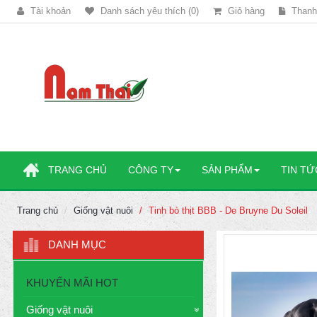
Tài khoản
Danh sách yêu thích (0)
Giỏ hàng
Thanh
TRANG CHỦ
CÔNG TY
SẢN PHẨM
TIN TỨ
Trang chủ
Giống vật nuôi
Tinh bò thịt BBB - De Bruyne Du Soleil
DANH MỤC
KHUYẾN MÃI HOT
Giống vật nuôi