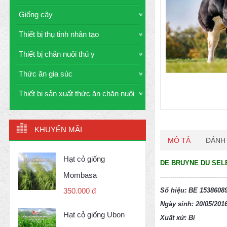
Giống cây
Thiết bị thụ tinh nhân tạo
Thiết bị chăn nuôi thú y
Thức ăn gia súc
Thiết bị sản xuất thức ăn chăn nuôi
KHUYẾN MÃI
MÔ TẢ
ĐÁNH 
Hạt cỏ giống
DE BRUYNE DU SEL
Mombasa
---------------------------------
Số hiệu: BE 1538608
350.000 đ
Ngày sinh: 20/05/201
Hạt cỏ giống Ubon
Xuất xứ: Bỉ