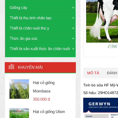
Giống cây
Thiết bị thụ tinh nhân tạo
Thiết bị chăn nuôi thú y
Thức ăn gia súc
Thiết bị sản xuất thức ăn chăn nuôi
KHUYẾN MÃI
MÔ TẢ
ĐÁNH 
Hạt cỏ giống
Tinh bò sữa HF M
Mombasa
Số hiệu: 29HO1487
350.000 đ
Hạt cỏ giống Ubon