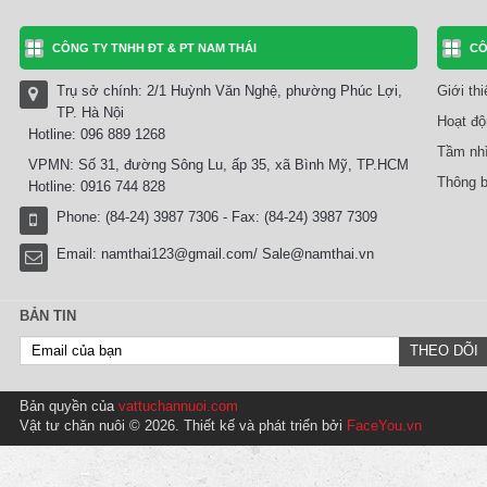
CÔNG TY TNHH ĐT & PT NAM THÁI
CÔ
Trụ sở chính: 2/1 Huỳnh Văn Nghệ, phường Phúc Lợi,
Giới th
TP. Hà Nội
Hoạt độ
Hotline: 096 889 1268
Tầm nhì
VPMN: Số 31, đường Sông Lu, ấp 35, xã Bình Mỹ, TP.HCM
Thông b
Hotline: 0916 744 828
Phone: (84-24) 3987 7306 - Fax: (84-24) 3987 7309
Email:
namthai123@gmail.com/ Sale@namthai.vn
BẢN TIN
Bản quyền của
vattuchannuoi.com
Vật tư chăn nuôi © 2026. Thiết kế và phát triển bởi
FaceYou.vn