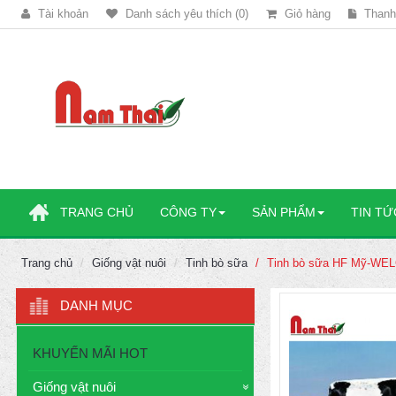
Tài khoản
Danh sách yêu thích (0)
Giỏ hàng
Thanh
TRANG CHỦ
CÔNG TY
SẢN PHẨM
TIN TỨ
Trang chủ
Giống vật nuôi
Tinh bò sữa
Tinh bò sữa HF Mỹ-W
DANH MỤC
KHUYẾN MÃI HOT
Giống vật nuôi