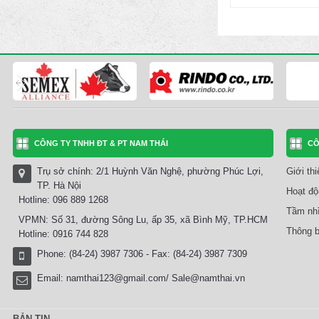
CÔNG TY TNHH ĐT & PT NAM THÁI
CÔ
Trụ sở chính: 2/1 Huỳnh Văn Nghệ, phường Phúc Lợi,
Giới th
TP. Hà Nội
Hoạt độ
Hotline: 096 889 1268
Tầm nhì
VPMN: Số 31, đường Sông Lu, ấp 35, xã Bình Mỹ, TP.HCM
Thông b
Hotline: 0916 744 828
Phone: (84-24) 3987 7306 - Fax: (84-24) 3987 7309
Email:
namthai123@gmail.com/ Sale@namthai.vn
BẢN TIN