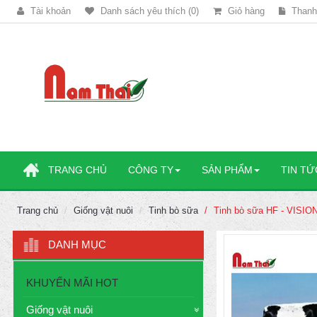
Tài khoản
Danh sách yêu thích (0)
Giỏ hàng
Thanh
TRANG CHỦ
CÔNG TY
SẢN PHẨM
TIN TỨ
Trang chủ
Giống vật nuôi
Tinh bò sữa
Tinh bò sữa HF - VIS
DANH MỤC
KHUYẾN MÃI HOT
Giống vật nuôi