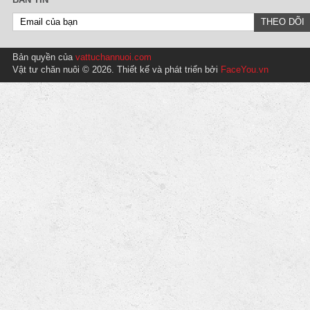
Bản quyền của
vattuchannuoi.com
Vật tư chăn nuôi © 2026. Thiết kế và phát triển bởi
FaceYou.vn