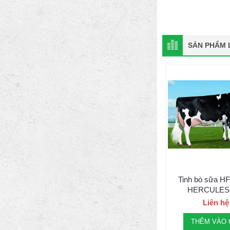
SẢN PHẨM L
Tinh bò sữa H
HERCULES-
29HO176
Liên hệ
THÊM VÀO 