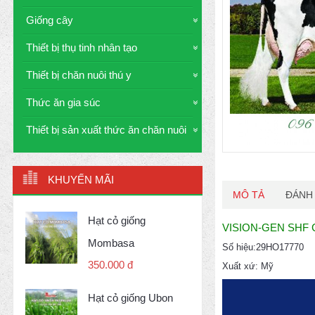
Giống cây
Thiết bị thụ tinh nhân tạo
Thiết bị chăn nuôi thú y
Thức ăn gia súc
Thiết bị sản xuất thức ăn chăn nuôi
KHUYẾN MÃI
MÔ TẢ
ĐÁNH 
Hạt cỏ giống
VISION-GEN SHF
Mombasa
Số hiệu:29HO17770
350.000 đ
Xuất xứ: Mỹ
Hạt cỏ giống Ubon