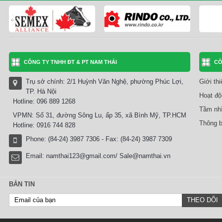
CÔNG TY TNHH ĐT & PT NAM THÁI
CÔ
Trụ sở chính: 2/1 Huỳnh Văn Nghệ, phường Phúc Lợi,
Giới th
TP. Hà Nội
Hoạt độ
Hotline: 096 889 1268
Tầm nhì
VPMN: Số 31, đường Sông Lu, ấp 35, xã Bình Mỹ, TP.HCM
Thông b
Hotline: 0916 744 828
Phone: (84-24) 3987 7306 - Fax: (84-24) 3987 7309
Email:
namthai123@gmail.com/ Sale@namthai.vn
BẢN TIN