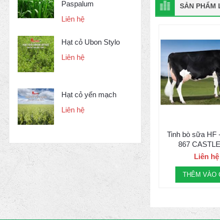
Paspalum
SẢN PHẨM L
Liên hệ
Hạt cỏ Ubon Stylo
Liên hệ
Hạt cỏ yến mạch
Liên hệ
Tinh bò sữa HF
867 CASTLE
29HO161
Liên hệ
THÊM VÀO 