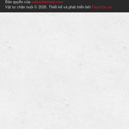
Bản quyền của
vattuchannuoi.com
Vật tư chăn nuôi © 2026. Thiết kế và phát triển bởi
FaceYou.vn