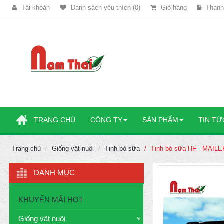
Tài khoản
Danh sách yêu thích (0)
Giỏ hàng
Thanh
TRANG CHỦ
CÔNG TY
SẢN PHẨM
TIN TỨ
Trang chủ
Giống vật nuôi
Tinh bò sữa
Tinh bò sữa HF - MAILE
DANH MỤC
KHUYẾN MÃI HOT
Giống vật nuôi