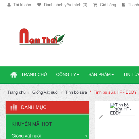
Tài khoản
Danh sách yêu thích (0)
Giỏ hàng
Thanh
TRANG CHỦ
CÔNG TY
SẢN PHẨM
TIN TỨ
Trang chủ
Giống vật nuôi
Tinh bò sữa
Tinh bò sữa HF - EDDY
DANH MỤC
KHUYẾN MÃI HOT
Giống vật nuôi