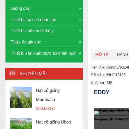
Giống cây
Thiết bị thụ tinh nhân tạo
Thiết bị chăn nuôi thú y
Thức ăn gia súc
Thiết bị sản xuất thức ăn chăn nuôi
MÔ TẢ
ĐÁNH 
Tên đực giống:
ENGLA
KHUYẾN MÃI
Số hiệu: 29HO16123
Xuất xứ: Mỹ
Hạt cỏ giống
EDDY
Mombasa
350.000 đ
Daughter: KFI Eddy 12
Hạt cỏ giống Ubon