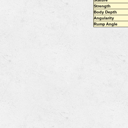
Stature
Strength
Body Depth
Angularity
Rump Angle