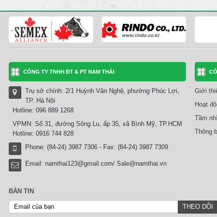
CÔNG TY TNHH ĐT & PT NAM THÁI
CÔ
Trụ sở chính: 2/1 Huỳnh Văn Nghệ, phường Phúc Lợi,
Giới th
TP. Hà Nội
Hoạt độ
Hotline: 096 889 1268
Tầm nhì
VPMN: Số 31, đường Sông Lu, ấp 35, xã Bình Mỹ, TP.HCM
Thông b
Hotline: 0916 744 828
Phone: (84-24) 3987 7306 - Fax: (84-24) 3987 7309
Email:
namthai123@gmail.com/ Sale@namthai.vn
BẢN TIN