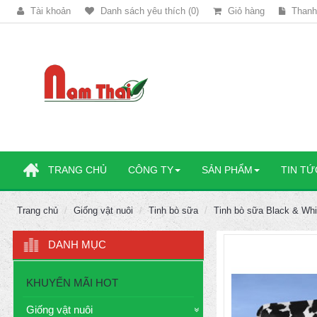
Tài khoản
Danh sách yêu thích (0)
Giỏ hàng
Thanh
TRANG CHỦ
CÔNG TY
SẢN PHẨM
TIN TỨ
Trang chủ
Giống vật nuôi
Tinh bò sữa
Tinh bò sữa Black & Whi
DANH MỤC
KHUYẾN MÃI HOT
Giống vật nuôi