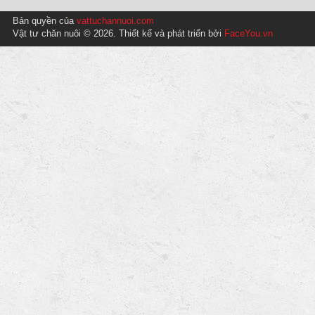
Bản quyền của
vattuchannuoi.com
Vật tư chăn nuôi © 2026. Thiết kế và phát triển bởi
FaceYou.vn