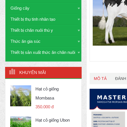
Giống cây
Thiết bị thụ tinh nhân tạo
Thiết bị chăn nuôi thú y
Thức ăn gia súc
Thiết bị sản xuất thức ăn chăn nuôi
KHUYẾN MÃI
MÔ TẢ
ĐÁNH 
Hạt cỏ giống
Mombasa
350.000 đ
Hạt cỏ giống Ubon