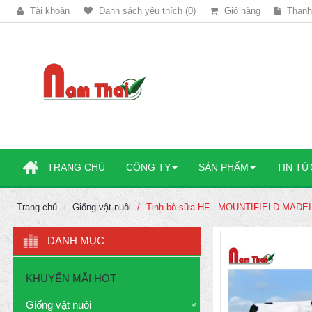
Tài khoản
Danh sách yêu thích (0)
Giỏ hàng
Thanh
TRANG CHỦ
CÔNG TY
SẢN PHẨM
TIN TỨ
Trang chủ
Giống vật nuôi
Tinh bò sữa HF - MOUNTIFIELD MADE
DANH MỤC
KHUYẾN MÃI HOT
Giống vật nuôi