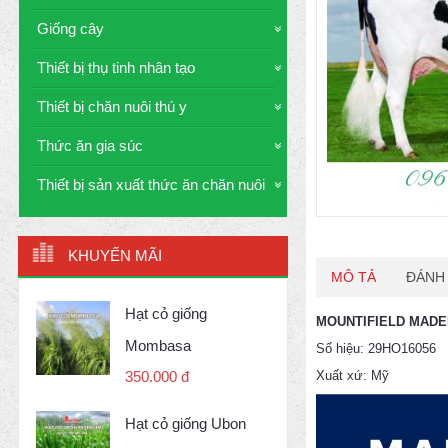
Giống cây
Thiết bị thụ tinh nhân tạo
Thiết bị chăn nuôi thú y
Thức ăn gia súc
Thiết bị sản xuất thức ăn chăn nuôi
KHUYẾN MÃI
MÔ TẢ
ĐÁNH 
Hạt cỏ giống
MOUNTIFIELD MADE
Mombasa
Số hiệu: 29HO16056
Xuất xứ: Mỹ
350.000 đ
Hạt cỏ giống Ubon