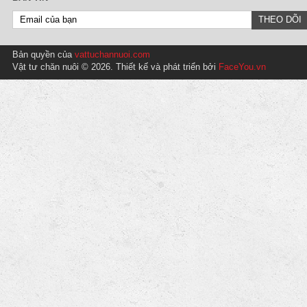
Bản quyền của
vattuchannuoi.com
Vật tư chăn nuôi © 2026. Thiết kế và phát triển bởi
FaceYou.vn