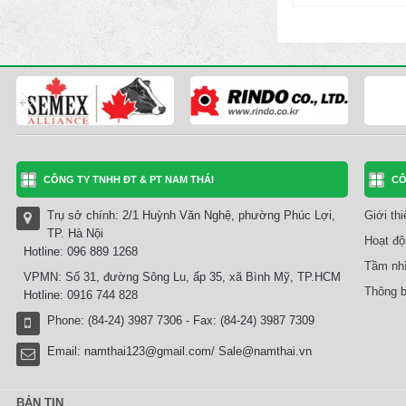
CÔNG TY TNHH ĐT & PT NAM THÁI
CÔ
Trụ sở chính: 2/1 Huỳnh Văn Nghệ, phường Phúc Lợi,
Giới th
TP. Hà Nội
Hoạt độ
Hotline: 096 889 1268
Tầm nhì
VPMN: Số 31, đường Sông Lu, ấp 35, xã Bình Mỹ, TP.HCM
Thông b
Hotline: 0916 744 828
Phone: (84-24) 3987 7306 - Fax: (84-24) 3987 7309
Email:
namthai123@gmail.com/ Sale@namthai.vn
BẢN TIN