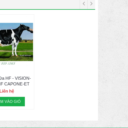
sữa HF - VISION-
F CAPONE-ET
Liên hệ
M VÀO GIỎ