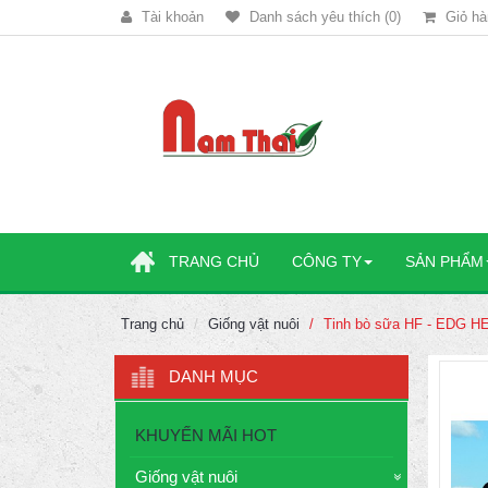
Tài khoản
Danh sách yêu thích (0)
Giỏ hà
TRANG CHỦ
CÔNG TY
SẢN PHẨM
Trang chủ
Giống vật nuôi
Tinh bò sữa HF - EDG 
DANH MỤC
KHUYẾN MÃI HOT
Giống vật nuôi