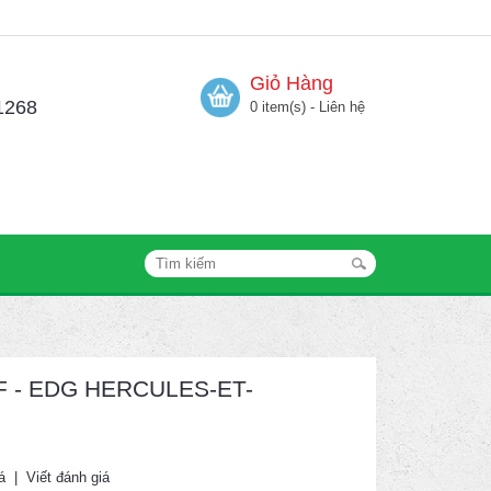
Giỏ Hàng
1268
0 item(s) - Liên hệ
HF - EDG HERCULES-ET-
á
|
Viết đánh giá