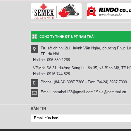
CÔNG TY TNHH ĐT & PT NAM THÁI
Trụ sở chính: 2/1 Huỳnh Văn Nghệ, phường Phúc Lợ
TP. Hà Nội
Hotline: 096 889 1268
VPMN: Số 31, đường Sông Lu, ấp 35, xã Bình Mỹ, TP.
Hotline: 0916 744 828
Phone: (84-24) 3987 7306 - Fax: (84-24) 3987 7309
Email:
namthai123@gmail.com/ Sale@namthai.vn
BẢN TIN