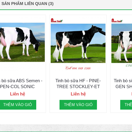
SẢN PHẨM LIÊN QUAN (3)
h bò sữa ABS Semen -
Tinh bò sữa HF - PINE-
Tinh bò 
PEN-COL SONIC
TREE STOCKLEY-ET
GEN SH
Liên hệ
Liên hệ
THÊM VÀO GIỎ
THÊM VÀO GIỎ
THÊ