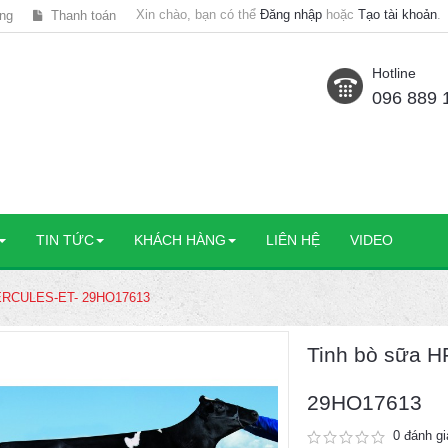
Xin chào, bạn có thể
Đăng nhập
hoặc
Tạo tài khoản
.
ng
Thanh toán
Hotline
096 889 
TIN TỨC
KHÁCH HÀNG
LIÊN HỆ
VIDEO
HERCULES-ET- 29HO17613
Tinh bò sữa 
29HO17613
0 đánh gi