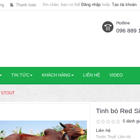
Xin chào, bạn có thể
Đăng nhập
hoặc
Tạo tài khoản
.
ng
Thanh toán
Hotline
096 889 
TIN TỨC
KHÁCH HÀNG
LIÊN HỆ
VIDEO
a- STOUT
Tinh bò Red S
0 đánh gi
Liên hệ
Trước Thuế: Liên hệ