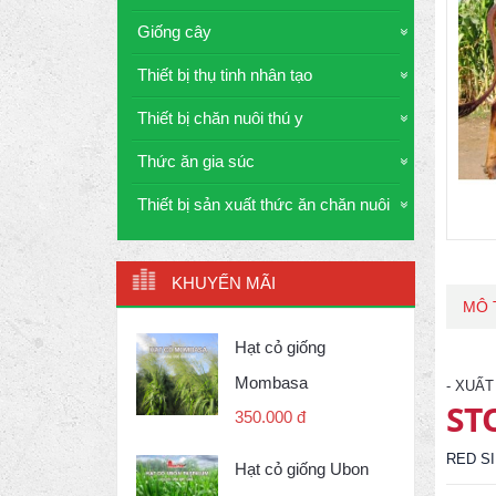
Giống cây
Thiết bị thụ tinh nhân tạo
Thiết bị chăn nuôi thú y
Thức ăn gia súc
Thiết bị sản xuất thức ăn chăn nuôi
KHUYẾN MÃI
MÔ 
Hạt cỏ giống
Mombasa
- XUẤ
ST
350.000 đ
RED SI
Hạt cỏ giống Ubon