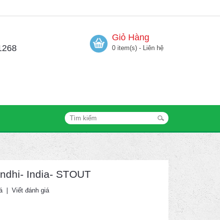
Giỏ Hàng
1268
0 item(s) - Liên hệ
indhi- India- STOUT
á
|
Viết đánh giá