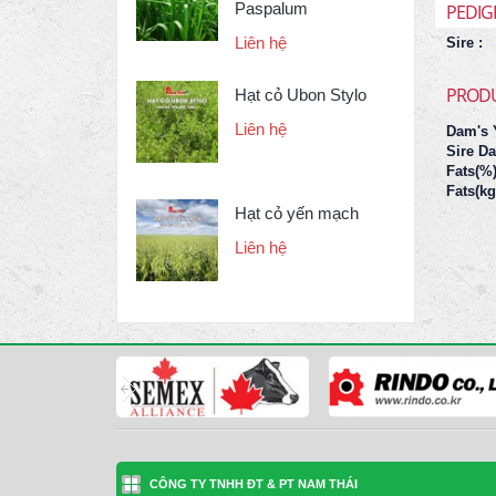
Paspalum
PEDIG
Liên hệ
Sire :
PROD
Hạt cỏ Ubon Stylo
Liên hệ
Dam's Y
Sire Da
Fats(%)
Fats(kg
Hạt cỏ yến mạch
Liên hệ
CÔNG TY TNHH ĐT & PT NAM THÁI