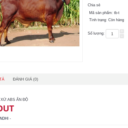
Chia sẻ
Mã sản phẩm:
tb-t
Tình trạng:
Còn hàng
+
Số lượng:
-
TẢ
ĐÁNH GIÁ (0)
T XỨ:ABS ẤN ĐỘ
OUT
NDHI -