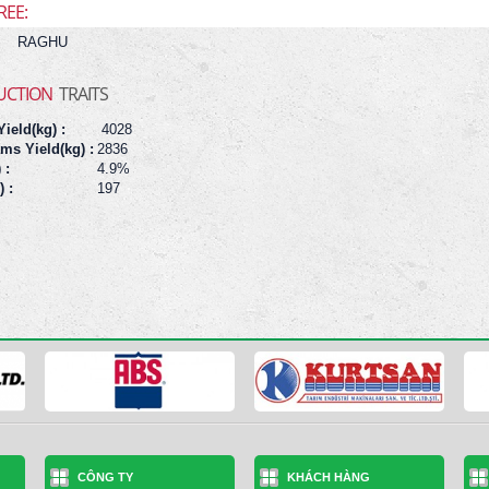
REE:
RAGHU
UCTION
TRAITS
ield(kg) :
4028
ms Yield(kg) :
2836
 :
4.9%
) :
197
CÔNG TY
KHÁCH HÀNG