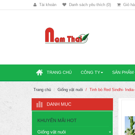
Tài khoản
Danh sách yêu thích (0)
Giỏ hà
TRANG CHỦ
CÔNG TY
SẢN PHẨM
Trang chủ
Giống vật nuôi
Tinh bò Red Sindhi- Indi
DANH MỤC
KHUYẾN MÃI HOT
Giống vật nuôi